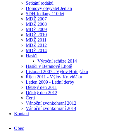
Setkání rodáků
Domovy obyvatel Jedlan
SDH Jedlany 110 let
MDŽ 2007
MDŽ 2008
MDŽ 2009
MDŽ 2010
MDŽ 2011
MDŽ 2012
MDŽ 2014
Hasiči
Výroční schůze 2014
Hasiči v Beranové Lhotě
Listopad 2007 - Výlov Hořejšáku
Říjen 2011 - Výlov Kravíňáku
Leden 2009 - Lední derby
Dětský den 2011
Dětský den 2012
Čerti
Vánoční zvonkohraní 2012
Vánoční zvonkohraní 2014
Kontakt
Obec