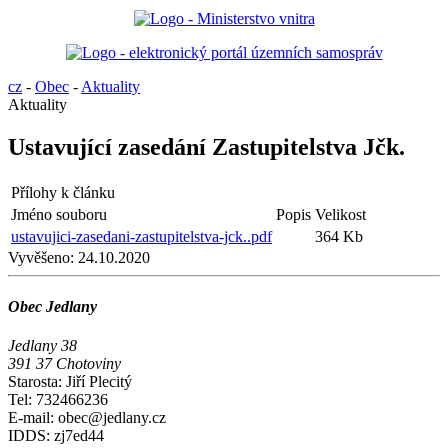
cz
-
Obec
-
Aktuality
Aktuality
Ustavující zasedání Zastupitelstva Jčk.
Přílohy k článku
Jméno souboru
Popis
Velikost
ustavujici-zasedani-zastupitelstva-jck..pdf
364 Kb
Vyvěšeno:
24.10.2020
Obec Jedlany
Jedlany 38
391 37 Chotoviny
Starosta: Jiří Plecitý
Tel: 732466236
E-mail: obec@jedlany.cz
IDDS: zj7ed44