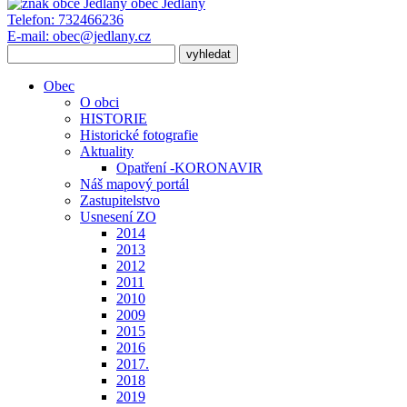
obec
Jedlany
Telefon:
732466236
E-mail:
obec@jedlany.cz
Obec
O obci
HISTORIE
Historické fotografie
Aktuality
Opatření -KORONAVIR
Náš mapový portál
Zastupitelstvo
Usnesení ZO
2014
2013
2012
2011
2010
2009
2015
2016
2017.
2018
2019