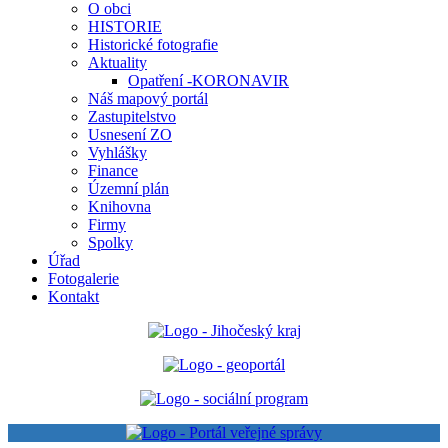
O obci
HISTORIE
Historické fotografie
Aktuality
Opatření -KORONAVIR
Náš mapový portál
Zastupitelstvo
Usnesení ZO
Vyhlášky
Finance
Územní plán
Knihovna
Firmy
Spolky
Úřad
Fotogalerie
Kontakt