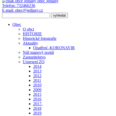
obec
Jedlany
Telefon:
732466236
E-mail:
obec@jedlany.cz
Obec
O obci
HISTORIE
Historické fotografie
Aktuality
Opatření -KORONAVIR
Náš mapový portál
Zastupitelstvo
Usnesení ZO
2014
2013
2012
2011
2010
2009
2015
2016
2017.
2018
2019