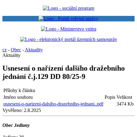
cz
-
Obec
-
Aktuality
Aktuality
Usnesení o nařízení dalšího dražebního
jednání č.j.129 DD 80/25-9
Přílohy k článku
Jméno souboru
Popis
Velikost
usneseni-o-narizeni-dalsiho-drazebniho-jednani..pdf
3474 Kb
Vyvěšeno:
2.8.2025
Obec Jedlany