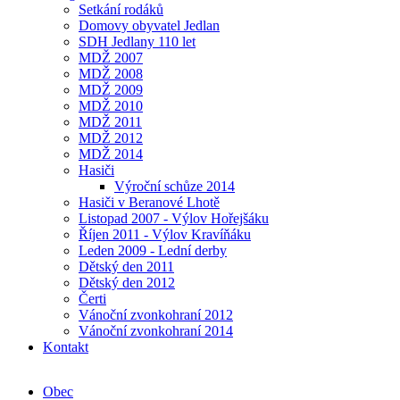
Setkání rodáků
Domovy obyvatel Jedlan
SDH Jedlany 110 let
MDŽ 2007
MDŽ 2008
MDŽ 2009
MDŽ 2010
MDŽ 2011
MDŽ 2012
MDŽ 2014
Hasiči
Výroční schůze 2014
Hasiči v Beranové Lhotě
Listopad 2007 - Výlov Hořejšáku
Říjen 2011 - Výlov Kravíňáku
Leden 2009 - Lední derby
Dětský den 2011
Dětský den 2012
Čerti
Vánoční zvonkohraní 2012
Vánoční zvonkohraní 2014
Kontakt
Obec