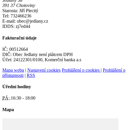
Jedlany 38
391 37 Chotoviny
Starosta: Jiří Plecitý
Tel: 732466236
E-mail: obec@jedlany.cz
IDDS: zj7ed44
Fakturační údaje
IČ: 00512664
DIČ: Obec Jedlany není plátcem DPH
Účet: 24122301/0100, Komerční banka a.s
Mapa webu
|
Nastavení cookies
Prohlášení o cookies
|
Prohlášení o
přístupnosti
|
RSS
Úřední hodiny
PÁ:
16:30 - 18:00
Mapa