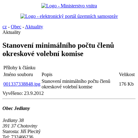
cz
-
Obec
-
Aktuality
Aktuality
Stanovení minimálního počtu členů
okreskové volební komise
Přílohy k článku
Jméno souboru
Popis
Velikost
Stanovení minimálního počtu členů
001337338848.jpg
176 Kb
okreskové volební komise
Vyvěšeno:
23.9.2012
Obec Jedlany
Jedlany 38
391 37 Chotoviny
Starosta: Jiří Plecitý
Tel: 732466236