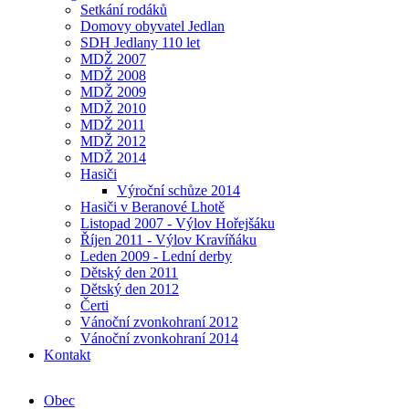
Setkání rodáků
Domovy obyvatel Jedlan
SDH Jedlany 110 let
MDŽ 2007
MDŽ 2008
MDŽ 2009
MDŽ 2010
MDŽ 2011
MDŽ 2012
MDŽ 2014
Hasiči
Výroční schůze 2014
Hasiči v Beranové Lhotě
Listopad 2007 - Výlov Hořejšáku
Říjen 2011 - Výlov Kravíňáku
Leden 2009 - Lední derby
Dětský den 2011
Dětský den 2012
Čerti
Vánoční zvonkohraní 2012
Vánoční zvonkohraní 2014
Kontakt
Obec