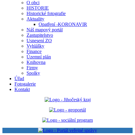
O obci
HISTORIE
Historické fotografie
Aktuality
Opatření -KORONAVIR
Náš mapový portál
Zastupitelstvo
Usnesení ZO
Vyhlášky
Finance
Územní plán
Knihovna
Firmy
Spolky
Úřad
Fotogalerie
Kontakt