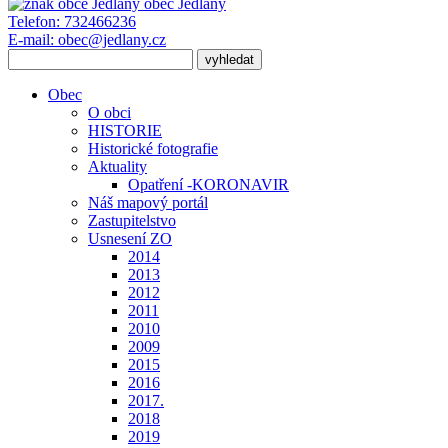
obec
Jedlany
Telefon:
732466236
E-mail:
obec@jedlany.cz
Obec
O obci
HISTORIE
Historické fotografie
Aktuality
Opatření -KORONAVIR
Náš mapový portál
Zastupitelstvo
Usnesení ZO
2014
2013
2012
2011
2010
2009
2015
2016
2017.
2018
2019