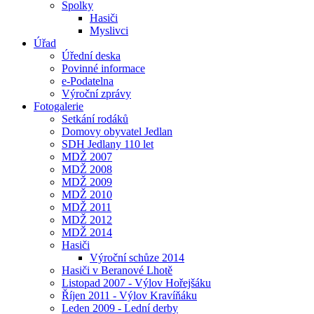
Spolky
Hasiči
Myslivci
Úřad
Úřední deska
Povinné informace
e-Podatelna
Výroční zprávy
Fotogalerie
Setkání rodáků
Domovy obyvatel Jedlan
SDH Jedlany 110 let
MDŽ 2007
MDŽ 2008
MDŽ 2009
MDŽ 2010
MDŽ 2011
MDŽ 2012
MDŽ 2014
Hasiči
Výroční schůze 2014
Hasiči v Beranové Lhotě
Listopad 2007 - Výlov Hořejšáku
Říjen 2011 - Výlov Kravíňáku
Leden 2009 - Lední derby