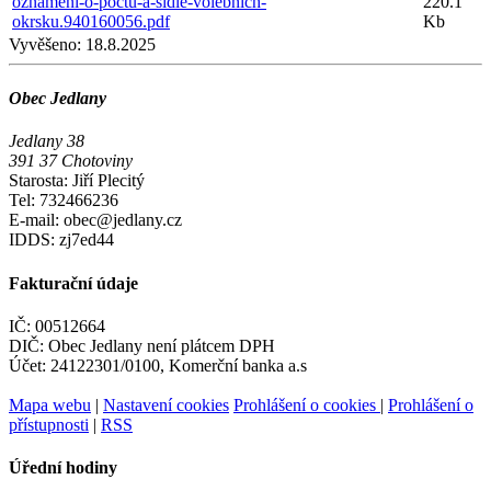
oznameni-o-poctu-a-sidle-volebnich-
220.1
okrsku.940160056.pdf
Kb
Vyvěšeno:
18.8.2025
Obec Jedlany
Jedlany 38
391 37 Chotoviny
Starosta: Jiří Plecitý
Tel: 732466236
E-mail: obec@jedlany.cz
IDDS: zj7ed44
Fakturační údaje
IČ: 00512664
DIČ: Obec Jedlany není plátcem DPH
Účet: 24122301/0100, Komerční banka a.s
Mapa webu
|
Nastavení cookies
Prohlášení o cookies
|
Prohlášení o
přístupnosti
|
RSS
Úřední hodiny