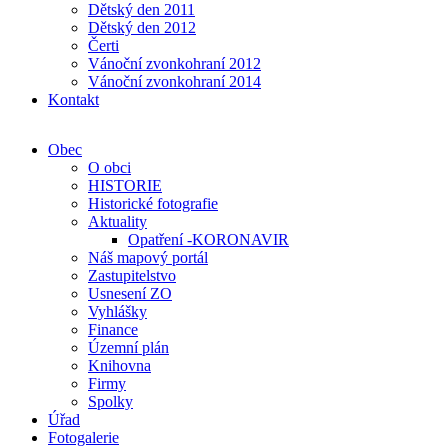
Dětský den 2011
Dětský den 2012
Čerti
Vánoční zvonkohraní 2012
Vánoční zvonkohraní 2014
Kontakt
Obec
O obci
HISTORIE
Historické fotografie
Aktuality
Opatření -KORONAVIR
Náš mapový portál
Zastupitelstvo
Usnesení ZO
Vyhlášky
Finance
Územní plán
Knihovna
Firmy
Spolky
Úřad
Fotogalerie