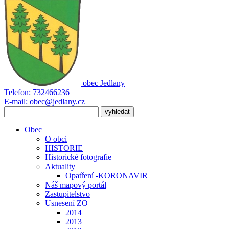
obec
Jedlany
Telefon:
732466236
E-mail:
obec@jedlany.cz
Obec
O obci
HISTORIE
Historické fotografie
Aktuality
Opatření -KORONAVIR
Náš mapový portál
Zastupitelstvo
Usnesení ZO
2014
2013