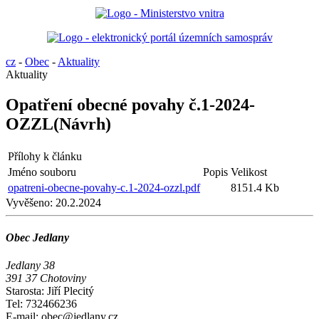
cz
-
Obec
-
Aktuality
Aktuality
Opatření obecné povahy č.1-2024-
OZZL(Návrh)
Přílohy k článku
Jméno souboru
Popis
Velikost
opatreni-obecne-povahy-c.1-2024-ozzl.pdf
8151.4 Kb
Vyvěšeno:
20.2.2024
Obec Jedlany
Jedlany 38
391 37 Chotoviny
Starosta: Jiří Plecitý
Tel: 732466236
E-mail: obec@jedlany.cz