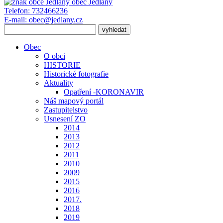
obec
Jedlany
Telefon:
732466236
E-mail:
obec@jedlany.cz
Obec
O obci
HISTORIE
Historické fotografie
Aktuality
Opatření -KORONAVIR
Náš mapový portál
Zastupitelstvo
Usnesení ZO
2014
2013
2012
2011
2010
2009
2015
2016
2017.
2018
2019