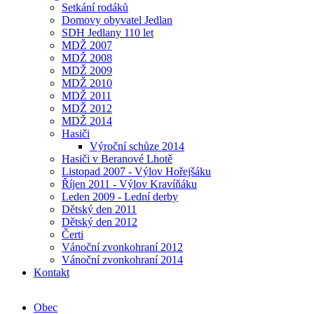
Setkání rodáků
Domovy obyvatel Jedlan
SDH Jedlany 110 let
MDŽ 2007
MDŽ 2008
MDŽ 2009
MDŽ 2010
MDŽ 2011
MDŽ 2012
MDŽ 2014
Hasiči
Výroční schůze 2014
Hasiči v Beranové Lhotě
Listopad 2007 - Výlov Hořejšáku
Říjen 2011 - Výlov Kravíňáku
Leden 2009 - Lední derby
Dětský den 2011
Dětský den 2012
Čerti
Vánoční zvonkohraní 2012
Vánoční zvonkohraní 2014
Kontakt
Obec