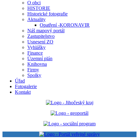
O obci
HISTORIE
Historické fotografie
Aktuality
Opatření -KORONAVIR
Náš mapový portál
Zastupitelstvo
Usnesení ZO
Vyhlášky
Finance
Územní plán
Knihovna
Firmy
Spolky
Úřad
Fotogalerie
Kontakt