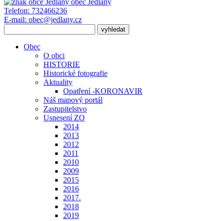
obec
Jedlany
Telefon:
732466236
E-mail:
obec@jedlany.cz
Obec
O obci
HISTORIE
Historické fotografie
Aktuality
Opatření -KORONAVIR
Náš mapový portál
Zastupitelstvo
Usnesení ZO
2014
2013
2012
2011
2010
2009
2015
2016
2017.
2018
2019