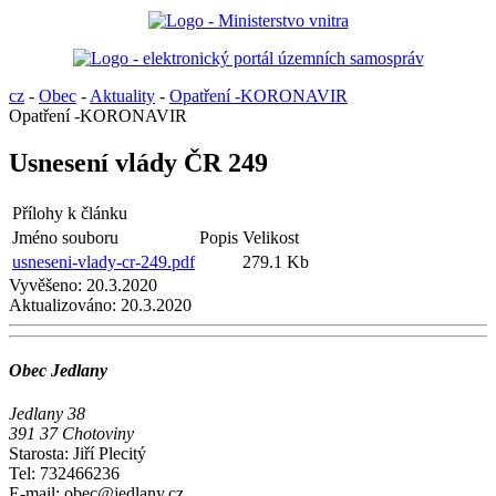
cz
-
Obec
-
Aktuality
-
Opatření -KORONAVIR
Opatření -KORONAVIR
Usnesení vlády ČR 249
Přílohy k článku
Jméno souboru
Popis
Velikost
usneseni-vlady-cr-249.pdf
279.1 Kb
Vyvěšeno:
20.3.2020
Aktualizováno:
20.3.2020
Obec Jedlany
Jedlany 38
391 37 Chotoviny
Starosta: Jiří Plecitý
Tel: 732466236
E-mail: obec@jedlany.cz