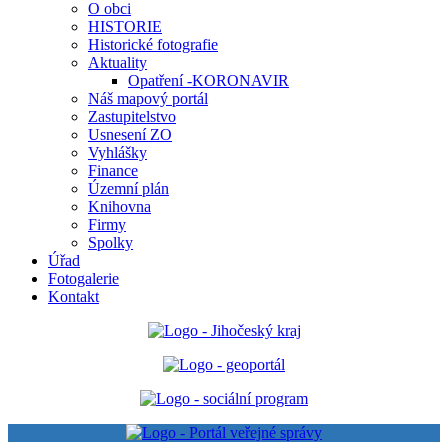
O obci
HISTORIE
Historické fotografie
Aktuality
Opatření -KORONAVIR
Náš mapový portál
Zastupitelstvo
Usnesení ZO
Vyhlášky
Finance
Územní plán
Knihovna
Firmy
Spolky
Úřad
Fotogalerie
Kontakt