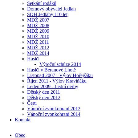
Setkání rodáků
Domovy obyvatel Jedlan
SDH Jedlany 110 let
MDŽ 2007
MDŽ 2008
MDŽ 2009
MDŽ 2010
MDŽ 2011
MDŽ 2012
MDŽ 2014
Hasiči
Výroční schůze 2014
Hasiči v Beranové Lhotě
Listopad 2007 - Výlov Hořejšáku
Říjen 2011 - Výlov Kravíňáku
Leden 2009 - Lední derby
Dětský den 2011
Dětský den 2012
Čerti
Vánoční zvonkohraní 2012
Vánoční zvonkohraní 2014
Kontakt
Obec