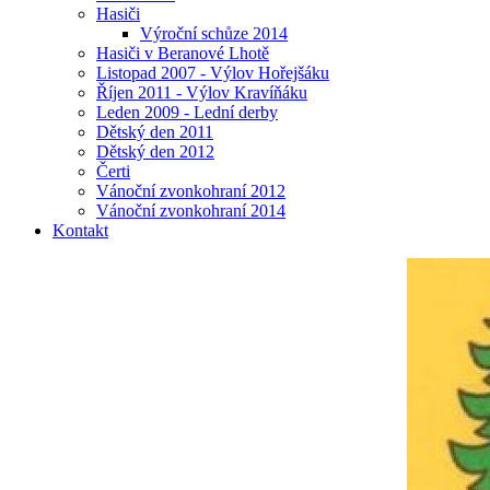
Hasiči
Výroční schůze 2014
Hasiči v Beranové Lhotě
Listopad 2007 - Výlov Hořejšáku
Říjen 2011 - Výlov Kravíňáku
Leden 2009 - Lední derby
Dětský den 2011
Dětský den 2012
Čerti
Vánoční zvonkohraní 2012
Vánoční zvonkohraní 2014
Kontakt