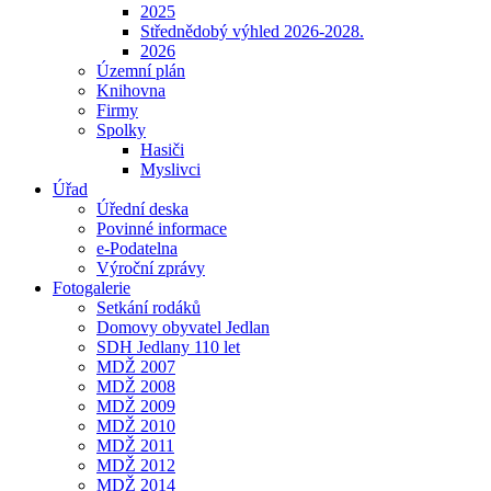
2025
Střednědobý výhled 2026-2028.
2026
Územní plán
Knihovna
Firmy
Spolky
Hasiči
Myslivci
Úřad
Úřední deska
Povinné informace
e-Podatelna
Výroční zprávy
Fotogalerie
Setkání rodáků
Domovy obyvatel Jedlan
SDH Jedlany 110 let
MDŽ 2007
MDŽ 2008
MDŽ 2009
MDŽ 2010
MDŽ 2011
MDŽ 2012
MDŽ 2014