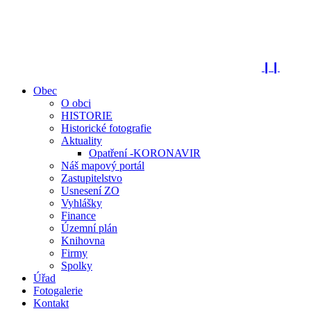
❙❙
Obec
O obci
HISTORIE
Historické fotografie
Aktuality
Opatření -KORONAVIR
Náš mapový portál
Zastupitelstvo
Usnesení ZO
Vyhlášky
Finance
Územní plán
Knihovna
Firmy
Spolky
Úřad
Fotogalerie
Kontakt