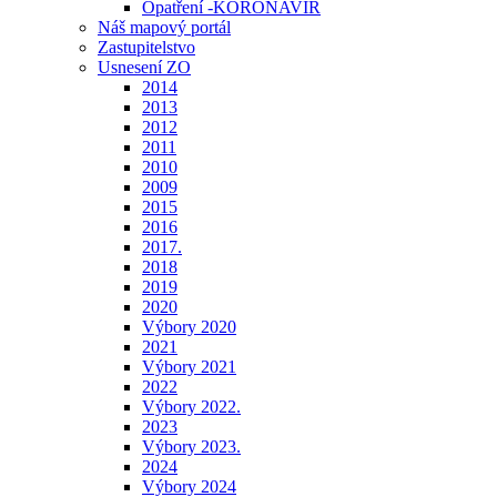
Opatření -KORONAVIR
Náš mapový portál
Zastupitelstvo
Usnesení ZO
2014
2013
2012
2011
2010
2009
2015
2016
2017.
2018
2019
2020
Výbory 2020
2021
Výbory 2021
2022
Výbory 2022.
2023
Výbory 2023.
2024
Výbory 2024