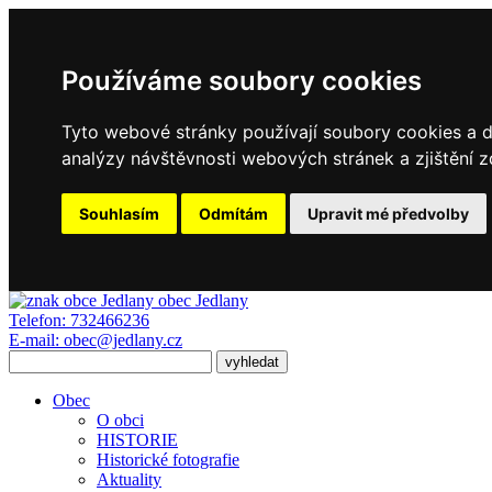
Používáme soubory cookies
Tyto webové stránky používají soubory cookies a da
analýzy návštěvnosti webových stránek a zjištění z
Souhlasím
Odmítám
Upravit mé předvolby
obec
Jedlany
Telefon:
732466236
E-mail:
obec@jedlany.cz
Obec
O obci
HISTORIE
Historické fotografie
Aktuality