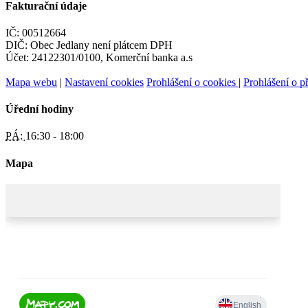
Fakturační údaje
IČ: 00512664
DIČ: Obec Jedlany není plátcem DPH
Účet: 24122301/0100, Komerční banka a.s
Mapa webu
|
Nastavení cookies
Prohlášení o cookies
|
Prohlášení o př
Úřední hodiny
PÁ:
16:30 - 18:00
Mapa