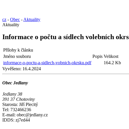
cz
-
Obec
-
Aktuality
Aktuality
Informace o počtu a sídlech volebních okr
Přílohy k článku
Jméno souboru
Popis
Velikost
informace-o-poctu-a-sidlech-vobnich-okrsku.pdf
164.2 Kb
Vyvěšeno:
16.4.2024
Obec Jedlany
Jedlany 38
391 37 Chotoviny
Starosta: Jiří Plecitý
Tel: 732466236
E-mail: obec@jedlany.cz
IDDS: zj7ed44