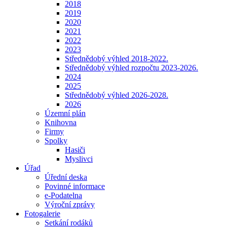
2018
2019
2020
2021
2022
2023
Střednědobý výhled 2018-2022.
Střednědobý výhled rozpočtu 2023-2026.
2024
2025
Střednědobý výhled 2026-2028.
2026
Územní plán
Knihovna
Firmy
Spolky
Hasiči
Myslivci
Úřad
Úřední deska
Povinné informace
e-Podatelna
Výroční zprávy
Fotogalerie
Setkání rodáků