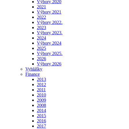
Výbory 2020
2021
Výbory 2021
2022
Výbory 2022.
2023
Výbory 2023.
2024
Výbory 2024
2025
Výbory 2025.
2026
Výbory 2026
Vyhlášky
Finance
2013
2012
2011
2010
2009
2008
2014
2015
2016
2017