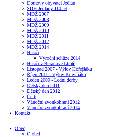
Domovy obyvatel Jedlan
SDH Jedlany 110 let
MDŽ 2007
MDŽ 2008
MDŽ 2009
MDŽ 2010
MDŽ 2011
MDŽ 2012
MDŽ 2014
Hasiči
Výroční schůze 2014
Hasiči v Beranové Lhotě
Listopad 2007 - Výlov Hořejšáku
Říjen 2011 - Výlov Kravíňáku
Leden 2009 - Lední derby
Dětský den 2011
Dětský den 2012
Čerti
Vánoční zvonkohraní 2012
Vánoční zvonkohraní 2014
Kontakt
Obec
O obci