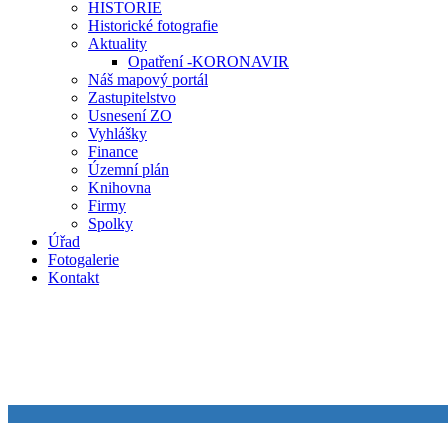
HISTORIE
Historické fotografie
Aktuality
Opatření -KORONAVIR
Náš mapový portál
Zastupitelstvo
Usnesení ZO
Vyhlášky
Finance
Územní plán
Knihovna
Firmy
Spolky
Úřad
Fotogalerie
Kontakt