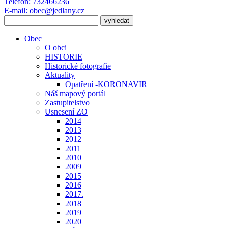
Telefon:
732466236
E-mail:
obec@jedlany.cz
Obec
O obci
HISTORIE
Historické fotografie
Aktuality
Opatření -KORONAVIR
Náš mapový portál
Zastupitelstvo
Usnesení ZO
2014
2013
2012
2011
2010
2009
2015
2016
2017.
2018
2019
2020