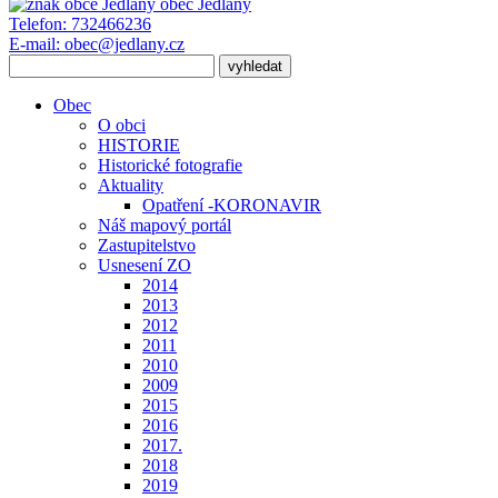
obec
Jedlany
Telefon:
732466236
E-mail:
obec@jedlany.cz
Obec
O obci
HISTORIE
Historické fotografie
Aktuality
Opatření -KORONAVIR
Náš mapový portál
Zastupitelstvo
Usnesení ZO
2014
2013
2012
2011
2010
2009
2015
2016
2017.
2018
2019