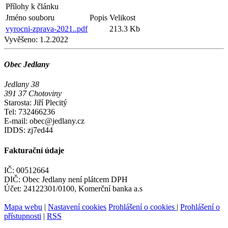
Přílohy k článku
Jméno souboru
Popis
Velikost
vyrocni-zprava-2021..pdf
213.3 Kb
Vyvěšeno:
1.2.2022
Obec Jedlany
Jedlany 38
391 37 Chotoviny
Starosta: Jiří Plecitý
Tel: 732466236
E-mail: obec@jedlany.cz
IDDS: zj7ed44
Fakturační údaje
IČ: 00512664
DIČ: Obec Jedlany není plátcem DPH
Účet: 24122301/0100, Komerční banka a.s
Mapa webu
|
Nastavení cookies
Prohlášení o cookies
|
Prohlášení o
přístupnosti
|
RSS