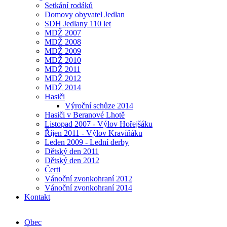
Setkání rodáků
Domovy obyvatel Jedlan
SDH Jedlany 110 let
MDŽ 2007
MDŽ 2008
MDŽ 2009
MDŽ 2010
MDŽ 2011
MDŽ 2012
MDŽ 2014
Hasiči
Výroční schůze 2014
Hasiči v Beranové Lhotě
Listopad 2007 - Výlov Hořejšáku
Říjen 2011 - Výlov Kravíňáku
Leden 2009 - Lední derby
Dětský den 2011
Dětský den 2012
Čerti
Vánoční zvonkohraní 2012
Vánoční zvonkohraní 2014
Kontakt
Obec