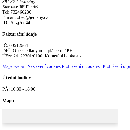
391 37 Chotoviny
Starosta: Jiří Plecitý
Tel: 732466236
E-mail: obec@jedlany.cz
IDDS: zj7ed44
Fakturační údaje
IČ: 00512664
DIČ: Obec Jedlany není plátcem DPH
Účet: 24122301/0100, Komerční banka a.s
Mapa webu
|
Nastavení cookies
Prohlášení o cookies
|
Prohlášení o př
Úřední hodiny
PÁ:
16:30 - 18:00
Mapa