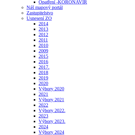
Opatření -KORONAVIR
Náš mapový portál
Zastupitelstvo
Usnesení ZO
2014
2013
2012
2011
2010
2009
2015
2016
2017.
2018
2019
2020
Výbory 2020
2021
Výbory 2021
2022
Výbory 2022.
2023
Výbory 2023.
2024
Výbory 2024