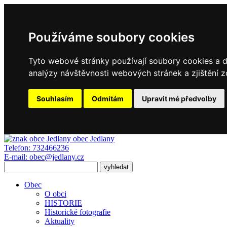
Používáme soubory cookies
Tyto webové stránky používají soubory cookies a da
analýzy návštěvnosti webových stránek a zjištění z
Souhlasím
Odmítám
Upravit mé předvolby
obec
Jedlany
Telefon:
732466236
E-mail:
obec@jedlany.cz
Obec
O obci
HISTORIE
Historické fotografie
Aktuality