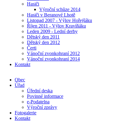
Hasiči
Výroční schůze 2014
Hasiči v Beranové Lhotě
Listopad 2007 - Výlov Hořejšáku
Říjen 2011 - Výlov Kravíňáku
Leden 2009 - Lední derby
Dětský den 2011
Dětský den 2012
Čerti
Vánoční zvonkohraní 2012
Vánoční zvonkohraní 2014
Kontakt
Obec
Úřad
Úřední deska
Povinné informace
e-Podatelna
Výroční zprávy
Fotogalerie
Kontakt