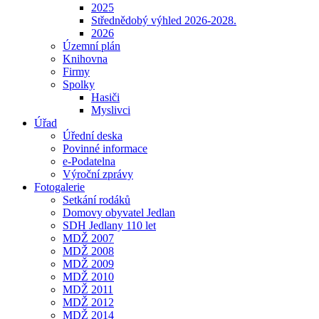
2025
Střednědobý výhled 2026-2028.
2026
Územní plán
Knihovna
Firmy
Spolky
Hasiči
Myslivci
Úřad
Úřední deska
Povinné informace
e-Podatelna
Výroční zprávy
Fotogalerie
Setkání rodáků
Domovy obyvatel Jedlan
SDH Jedlany 110 let
MDŽ 2007
MDŽ 2008
MDŽ 2009
MDŽ 2010
MDŽ 2011
MDŽ 2012
MDŽ 2014