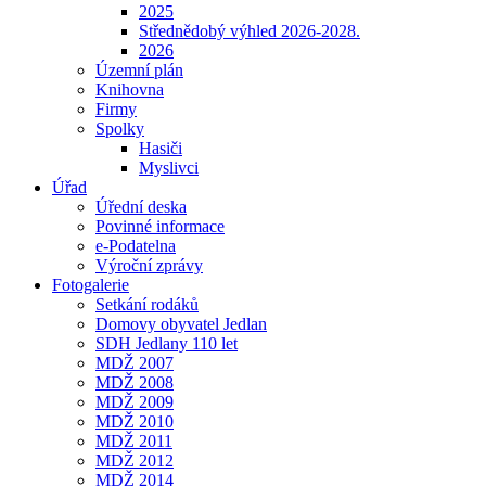
2025
Střednědobý výhled 2026-2028.
2026
Územní plán
Knihovna
Firmy
Spolky
Hasiči
Myslivci
Úřad
Úřední deska
Povinné informace
e-Podatelna
Výroční zprávy
Fotogalerie
Setkání rodáků
Domovy obyvatel Jedlan
SDH Jedlany 110 let
MDŽ 2007
MDŽ 2008
MDŽ 2009
MDŽ 2010
MDŽ 2011
MDŽ 2012
MDŽ 2014