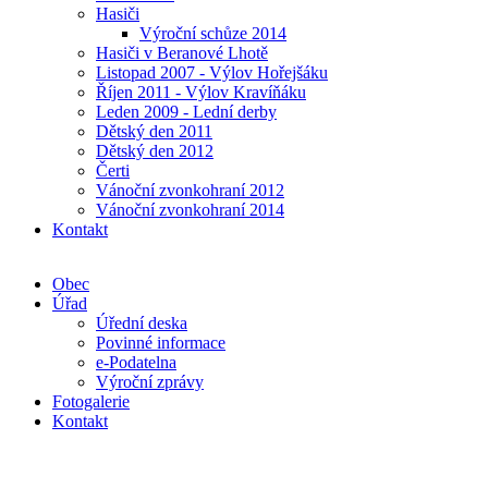
Hasiči
Výroční schůze 2014
Hasiči v Beranové Lhotě
Listopad 2007 - Výlov Hořejšáku
Říjen 2011 - Výlov Kravíňáku
Leden 2009 - Lední derby
Dětský den 2011
Dětský den 2012
Čerti
Vánoční zvonkohraní 2012
Vánoční zvonkohraní 2014
Kontakt
Obec
Úřad
Úřední deska
Povinné informace
e-Podatelna
Výroční zprávy
Fotogalerie
Kontakt