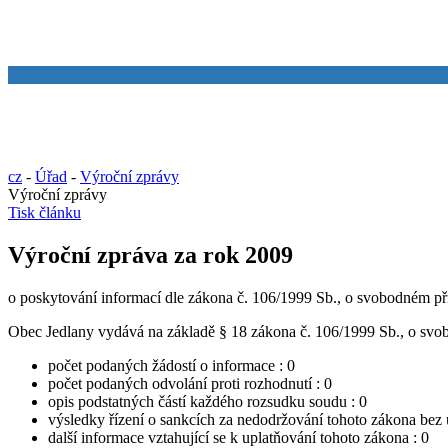
cz
-
Úřad
-
Výroční zprávy
Výroční zprávy
Tisk článku
Výroční zpráva za rok 2009
o poskytování informací dle zákona č. 106/1999 Sb., o svobodném pří
Obec Jedlany vydává na základě § 18 zákona č. 106/1999 Sb., o svobo
počet podaných žádostí o informace : 0
počet podaných odvolání proti rozhodnutí : 0
opis podstatných částí každého rozsudku soudu : 0
výsledky řízení o sankcích za nedodržování tohoto zákona bez 
další informace vztahující se k uplatňování tohoto zákona : 0