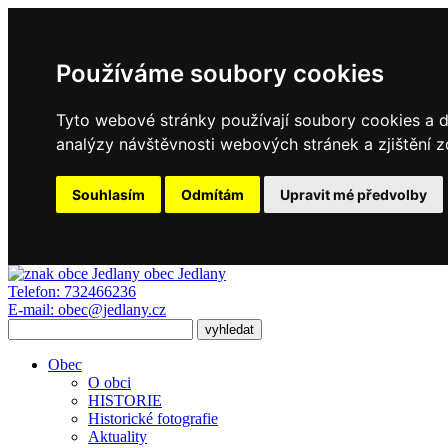
Používáme soubory cookies
Tyto webové stránky používají soubory cookies a da
analýzy návštěvnosti webových stránek a zjištění z
Souhlasím
Odmítám
Upravit mé předvolby
obec
Jedlany
Telefon:
732466236
E-mail:
obec@jedlany.cz
Obec
O obci
HISTORIE
Historické fotografie
Aktuality