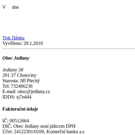
V dne
Tisk článku
Vyvěšeno:
29.1.2010
Obec Jedlany
Jedlany 38
391 37 Chotoviny
Starosta: Jiří Plecitý
Tel: 732466236
E-mail: obec@jedlany.cz
IDDS: zj7ed44
Fakturační údaje
IČ: 00512664
DIČ: Obec Jedlany není plátcem DPH
Účet: 24122301/0100, Komerční banka a.s