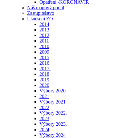
Opatření -KORONAVIR
Náš mapový portál
Zastupitelstvo
Usnesení ZO
2014
2013
2012
2011
2010
2009
2015
2016
2017.
2018
2019
2020
Výbory 2020
2021
Výbory 2021
2022
Výbory 2022.
2023
Výbory 2023.
2024
Výbory 2024