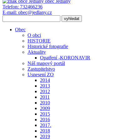
obec
Jedlany
Telefon:
732466236
E-mail:
obec@jedlany.cz
Obec
O obci
HISTORIE
Historické fotografie
Aktuality
Opatření -KORONAVIR
Náš mapový portál
Zastupitelstvo
Usnesení ZO
2014
2013
2012
2011
2010
2009
2015
2016
2017.
2018
2019