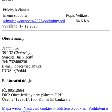
Přílohy k článku
Jméno souboru
Popis
Velikost
schvaleny-rozpocet-2026-podrobny.pdf
64.6 Kb
Vyvěšeno:
17.12.2025
Obec Jedlany
Jedlany 38
391 37 Chotoviny
Starosta: Jiří Plecitý
Tel: 732466236
E-mail: obec@jedlany.cz
IDDS: zj7ed44
Fakturační údaje
IČ: 00512664
DIČ: Obec Jedlany není plátcem DPH
Účet: 24122301/0100, Komerční banka a.s
Mapa webu
|
Nastavení cookies
Prohlášení o cookies
|
Prohlášení o