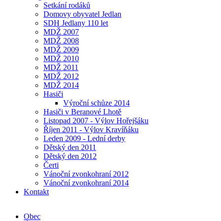
Setkání rodáků
Domovy obyvatel Jedlan
SDH Jedlany 110 let
MDŽ 2007
MDŽ 2008
MDŽ 2009
MDŽ 2010
MDŽ 2011
MDŽ 2012
MDŽ 2014
Hasiči
Výroční schůze 2014
Hasiči v Beranové Lhotě
Listopad 2007 - Výlov Hořejšáku
Říjen 2011 - Výlov Kravíňáku
Leden 2009 - Lední derby
Dětský den 2011
Dětský den 2012
Čerti
Vánoční zvonkohraní 2012
Vánoční zvonkohraní 2014
Kontakt
Obec