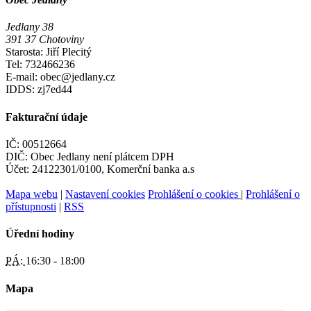
Jedlany 38
391 37 Chotoviny
Starosta: Jiří Plecitý
Tel: 732466236
E-mail: obec@jedlany.cz
IDDS: zj7ed44
Fakturační údaje
IČ: 00512664
DIČ: Obec Jedlany není plátcem DPH
Účet: 24122301/0100, Komerční banka a.s
Mapa webu
|
Nastavení cookies
Prohlášení o cookies
|
Prohlášení o
přístupnosti
|
RSS
Úřední hodiny
PÁ:
16:30 - 18:00
Mapa