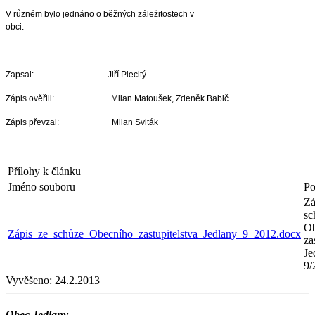
V různém bylo jednáno o běžných záležitostech v
obci.
Zapsal: Jiří Plecitý
Zápis ověřili: Milan Matoušek, Zdeněk Babič
Zápis převzal: Milan Sviták
Přílohy k článku
Jméno souboru
Po
Zá
sc
Ob
Zápis_ze_schůze_Obecního_zastupitelstva_Jedlany_9_2012.docx
za
Je
9/
Vyvěšeno:
24.2.2013
Obec Jedlany