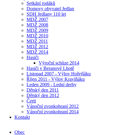
Setkání rodáků
Domovy obyvatel Jedlan
SDH Jedlany 110 let
MDŽ 2007
MDŽ 2008
MDŽ 2009
MDŽ 2010
MDŽ 2011
MDŽ 2012
MDŽ 2014
Hasiči
Výroční schůze 2014
Hasiči v Beranové Lhotě
Listopad 2007 - Výlov Hořejšáku
Říjen 2011 - Výlov Kravíňáku
Leden 2009 - Lední derby
Dětský den 2011
Dětský den 2012
Čerti
Vánoční zvonkohraní 2012
Vánoční zvonkohraní 2014
Kontakt
Obec