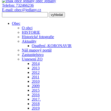
obec
Jedlany
Telefon:
732466236
E-mail:
obec@jedlany.cz
Obec
O obci
HISTORIE
Historické fotografie
Aktuality
Opatření -KORONAVIR
Náš mapový portál
Zastupitelstvo
Usnesení ZO
2014
2013
2012
2011
2010
2009
2015
2016
2017.
2018
2019