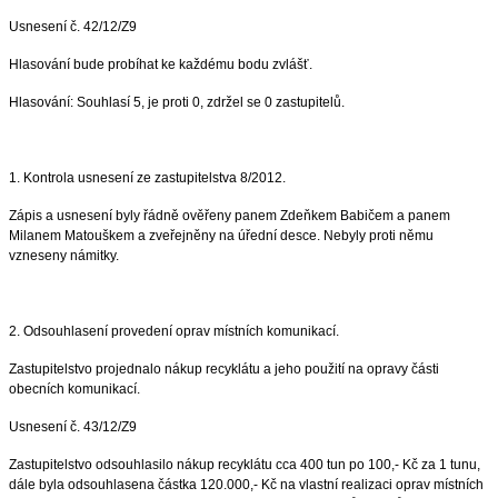
Usnesení č. 42/12/Z9
Hlasování bude probíhat ke každému bodu zvlášť.
Hlasování: Souhlasí 5, je proti 0, zdržel se 0 zastupitelů.
1. Kontrola usnesení ze zastupitelstva 8/2012.
Zápis a usnesení byly řádně ověřeny panem Zdeňkem Babičem a panem
Milanem Matouškem a zveřejněny na úřední desce. Nebyly proti němu
vzneseny námitky.
2. Odsouhlasení provedení oprav místních komunikací.
Zastupitelstvo projednalo nákup recyklátu a jeho použití na opravy části
obecních komunikací.
Usnesení č. 43/12/Z9
Zastupitelstvo odsouhlasilo nákup recyklátu cca 400 tun po 100,- Kč za 1 tunu,
dále byla odsouhlasena částka 120.000,- Kč na vlastní realizaci oprav místních