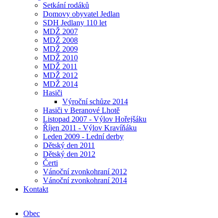
Setkání rodáků
Domovy obyvatel Jedlan
SDH Jedlany 110 let
MDŽ 2007
MDŽ 2008
MDŽ 2009
MDŽ 2010
MDŽ 2011
MDŽ 2012
MDŽ 2014
Hasiči
Výroční schůze 2014
Hasiči v Beranové Lhotě
Listopad 2007 - Výlov Hořejšáku
Říjen 2011 - Výlov Kravíňáku
Leden 2009 - Lední derby
Dětský den 2011
Dětský den 2012
Čerti
Vánoční zvonkohraní 2012
Vánoční zvonkohraní 2014
Kontakt
Obec