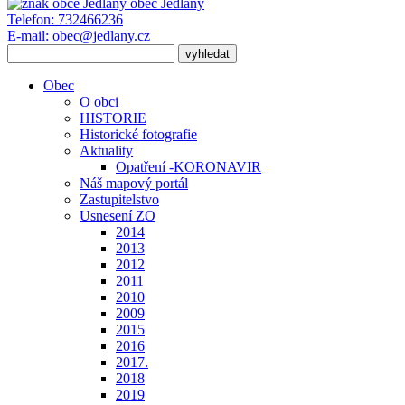
obec
Jedlany
Telefon:
732466236
E-mail:
obec@jedlany.cz
Obec
O obci
HISTORIE
Historické fotografie
Aktuality
Opatření -KORONAVIR
Náš mapový portál
Zastupitelstvo
Usnesení ZO
2014
2013
2012
2011
2010
2009
2015
2016
2017.
2018
2019