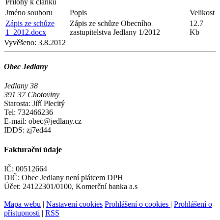
Přílohy k článku
Jméno souboru
Popis
Velikost
Zápis ze schůze
Zápis ze schůze Obecního
12.7
1_2012.docx
zastupitelstva Jedlany 1/2012
Kb
Vyvěšeno:
3.8.2012
Obec Jedlany
Jedlany 38
391 37 Chotoviny
Starosta: Jiří Plecitý
Tel: 732466236
E-mail: obec@jedlany.cz
IDDS: zj7ed44
Fakturační údaje
IČ: 00512664
DIČ: Obec Jedlany není plátcem DPH
Účet: 24122301/0100, Komerční banka a.s
Mapa webu
|
Nastavení cookies
Prohlášení o cookies
|
Prohlášení o
přístupnosti
|
RSS