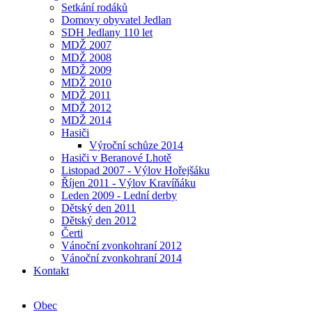
Setkání rodáků
Domovy obyvatel Jedlan
SDH Jedlany 110 let
MDŽ 2007
MDŽ 2008
MDŽ 2009
MDŽ 2010
MDŽ 2011
MDŽ 2012
MDŽ 2014
Hasiči
Výroční schůze 2014
Hasiči v Beranové Lhotě
Listopad 2007 - Výlov Hořejšáku
Říjen 2011 - Výlov Kravíňáku
Leden 2009 - Lední derby
Dětský den 2011
Dětský den 2012
Čerti
Vánoční zvonkohraní 2012
Vánoční zvonkohraní 2014
Kontakt
Obec