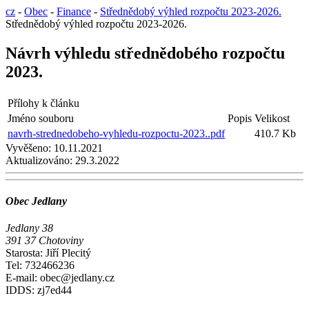
cz
-
Obec
-
Finance
-
Střednědobý výhled rozpočtu 2023-2026.
Střednědobý výhled rozpočtu 2023-2026.
Návrh výhledu střednědobého rozpočtu
2023.
Přílohy k článku
Jméno souboru
Popis
Velikost
navrh-strednedobeho-vyhledu-rozpoctu-2023..pdf
410.7 Kb
Vyvěšeno:
10.11.2021
Aktualizováno:
29.3.2022
Obec Jedlany
Jedlany 38
391 37 Chotoviny
Starosta: Jiří Plecitý
Tel: 732466236
E-mail: obec@jedlany.cz
IDDS: zj7ed44