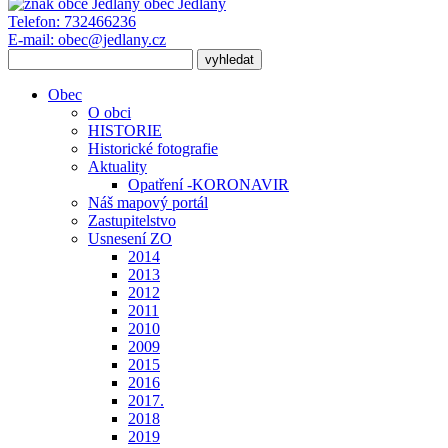
obec
Jedlany
Telefon:
732466236
E-mail:
obec@jedlany.cz
Obec
O obci
HISTORIE
Historické fotografie
Aktuality
Opatření -KORONAVIR
Náš mapový portál
Zastupitelstvo
Usnesení ZO
2014
2013
2012
2011
2010
2009
2015
2016
2017.
2018
2019