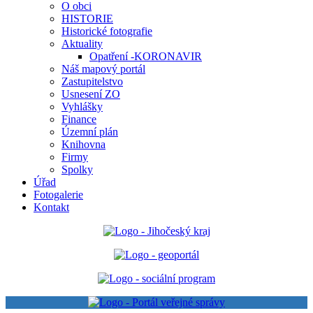
O obci
HISTORIE
Historické fotografie
Aktuality
Opatření -KORONAVIR
Náš mapový portál
Zastupitelstvo
Usnesení ZO
Vyhlášky
Finance
Územní plán
Knihovna
Firmy
Spolky
Úřad
Fotogalerie
Kontakt