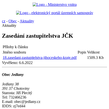
cz
-
Obec
-
Aktuality
Aktuality
Zasedání zastupitelstva JČK
Přílohy k článku
Jméno souboru
Popis
Velikost
18.zasedani-zastupitelstva-jihoceskeho-kraje.pdf
1509.3 Kb
Vyvěšeno:
6.6.2022
Obec Jedlany
Jedlany 38
391 37 Chotoviny
Starosta: Jiří Plecitý
Tel: 732466236
E-mail: obec@jedlany.cz
IDDS: zj7ed44