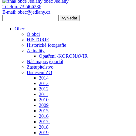
obec
Jedlany
Telefon:
732466236
E-mail:
obec@jedlany.cz
Obec
O obci
HISTORIE
Historické fotografie
Aktuality
Opatření -KORONAVIR
Náš mapový portál
Zastupitelstvo
Usnesení ZO
2014
2013
2012
2011
2010
2009
2015
2016
2017.
2018
2019