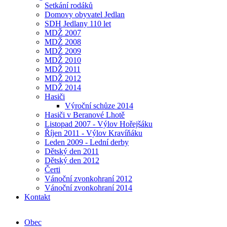
Setkání rodáků
Domovy obyvatel Jedlan
SDH Jedlany 110 let
MDŽ 2007
MDŽ 2008
MDŽ 2009
MDŽ 2010
MDŽ 2011
MDŽ 2012
MDŽ 2014
Hasiči
Výroční schůze 2014
Hasiči v Beranové Lhotě
Listopad 2007 - Výlov Hořejšáku
Říjen 2011 - Výlov Kravíňáku
Leden 2009 - Lední derby
Dětský den 2011
Dětský den 2012
Čerti
Vánoční zvonkohraní 2012
Vánoční zvonkohraní 2014
Kontakt
Obec