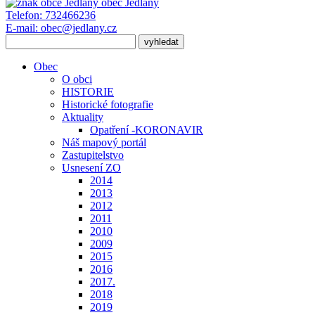
obec
Jedlany
Telefon:
732466236
E-mail:
obec@jedlany.cz
Obec
O obci
HISTORIE
Historické fotografie
Aktuality
Opatření -KORONAVIR
Náš mapový portál
Zastupitelstvo
Usnesení ZO
2014
2013
2012
2011
2010
2009
2015
2016
2017.
2018
2019