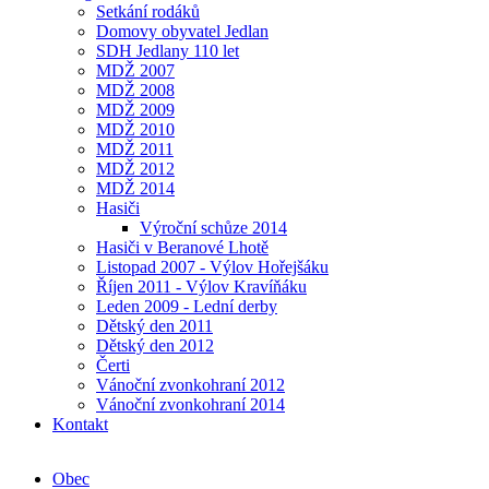
Setkání rodáků
Domovy obyvatel Jedlan
SDH Jedlany 110 let
MDŽ 2007
MDŽ 2008
MDŽ 2009
MDŽ 2010
MDŽ 2011
MDŽ 2012
MDŽ 2014
Hasiči
Výroční schůze 2014
Hasiči v Beranové Lhotě
Listopad 2007 - Výlov Hořejšáku
Říjen 2011 - Výlov Kravíňáku
Leden 2009 - Lední derby
Dětský den 2011
Dětský den 2012
Čerti
Vánoční zvonkohraní 2012
Vánoční zvonkohraní 2014
Kontakt
Obec