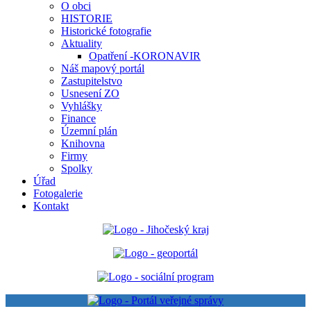
O obci
HISTORIE
Historické fotografie
Aktuality
Opatření -KORONAVIR
Náš mapový portál
Zastupitelstvo
Usnesení ZO
Vyhlášky
Finance
Územní plán
Knihovna
Firmy
Spolky
Úřad
Fotogalerie
Kontakt