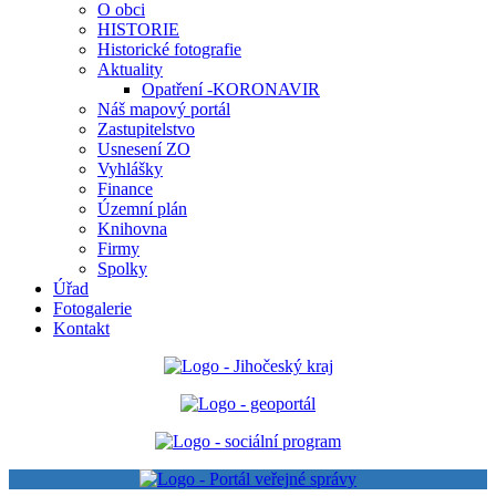
O obci
HISTORIE
Historické fotografie
Aktuality
Opatření -KORONAVIR
Náš mapový portál
Zastupitelstvo
Usnesení ZO
Vyhlášky
Finance
Územní plán
Knihovna
Firmy
Spolky
Úřad
Fotogalerie
Kontakt