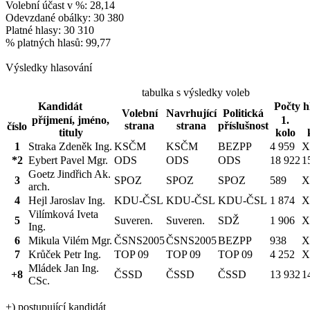
Volební účast v %: 28,14
Odevzdané obálky: 30 380
Platné hlasy: 30 310
% platných hlasů: 99,77
Výsledky hlasování
tabulka s výsledky voleb
Kandidát
Počty h
Volební
Navrhující
Politická
příjmení, jméno,
1.
strana
strana
příslušnost
číslo
tituly
kolo
1
Straka Zdeněk Ing.
KSČM
KSČM
BEZPP
4 959
X
*2
Eybert Pavel Mgr.
ODS
ODS
ODS
18 922
1
Goetz Jindřich Ak.
3
SPOZ
SPOZ
SPOZ
589
X
arch.
4
Hejl Jaroslav Ing.
KDU-ČSL
KDU-ČSL
KDU-ČSL
1 874
X
Vilímková Iveta
5
Suveren.
Suveren.
SDŽ
1 906
X
Ing.
6
Mikula Vilém Mgr.
ČSNS2005
ČSNS2005
BEZPP
938
X
7
Krůček Petr Ing.
TOP 09
TOP 09
TOP 09
4 252
X
Mládek Jan Ing.
+8
ČSSD
ČSSD
ČSSD
13 932
1
CSc.
+) postupující kandidát