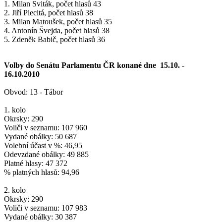
1. Milan Sviták, počet hlasů 43
2. Jiří Plecitá, počet hlasů 38
3. Milan Matoušek, počet hlasů 35
4. Antonín Švejda, počet hlasů 38
5. Zdeněk Babič, počet hlasů 36
Volby do Senátu Parlamentu ČR konané dne 15.10. -
16.10.2010
Obvod: 13 - Tábor
1. kolo
Okrsky: 290
Voliči v seznamu: 107 960
Vydané obálky: 50 687
Volební účast v %: 46,95
Odevzdané obálky: 49 885
Platné hlasy: 47 372
% platných hlasů: 94,96
2. kolo
Okrsky: 290
Voliči v seznamu: 107 983
Vydané obálky: 30 387