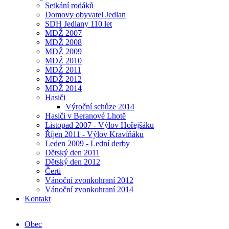
Setkání rodáků
Domovy obyvatel Jedlan
SDH Jedlany 110 let
MDŽ 2007
MDŽ 2008
MDŽ 2009
MDŽ 2010
MDŽ 2011
MDŽ 2012
MDŽ 2014
Hasiči
Výroční schůze 2014
Hasiči v Beranové Lhotě
Listopad 2007 - Výlov Hořejšáku
Říjen 2011 - Výlov Kravíňáku
Leden 2009 - Lední derby
Dětský den 2011
Dětský den 2012
Čerti
Vánoční zvonkohraní 2012
Vánoční zvonkohraní 2014
Kontakt
Obec