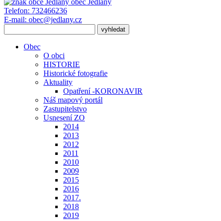
obec
Jedlany
Telefon:
732466236
E-mail:
obec@jedlany.cz
Obec
O obci
HISTORIE
Historické fotografie
Aktuality
Opatření -KORONAVIR
Náš mapový portál
Zastupitelstvo
Usnesení ZO
2014
2013
2012
2011
2010
2009
2015
2016
2017.
2018
2019