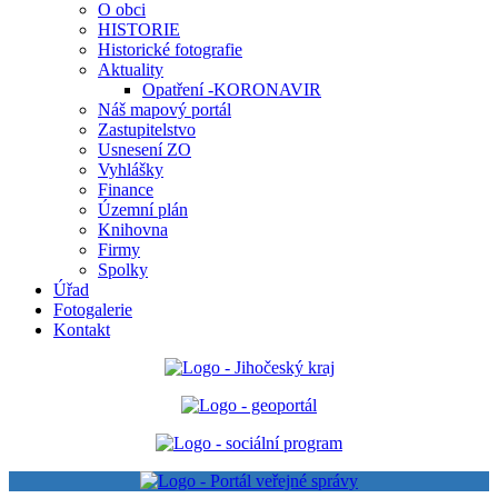
O obci
HISTORIE
Historické fotografie
Aktuality
Opatření -KORONAVIR
Náš mapový portál
Zastupitelstvo
Usnesení ZO
Vyhlášky
Finance
Územní plán
Knihovna
Firmy
Spolky
Úřad
Fotogalerie
Kontakt