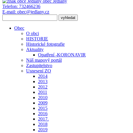
obec
Jedlany
Telefon:
732466236
E-mail:
obec@jedlany.cz
Obec
O obci
HISTORIE
Historické fotografie
Aktuality
Opatření -KORONAVIR
Náš mapový portál
Zastupitelstvo
Usnesení ZO
2014
2013
2012
2011
2010
2009
2015
2016
2017.
2018
2019