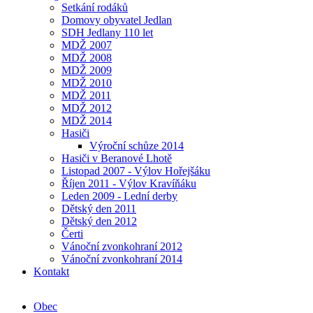
Setkání rodáků
Domovy obyvatel Jedlan
SDH Jedlany 110 let
MDŽ 2007
MDŽ 2008
MDŽ 2009
MDŽ 2010
MDŽ 2011
MDŽ 2012
MDŽ 2014
Hasiči
Výroční schůze 2014
Hasiči v Beranové Lhotě
Listopad 2007 - Výlov Hořejšáku
Říjen 2011 - Výlov Kravíňáku
Leden 2009 - Lední derby
Dětský den 2011
Dětský den 2012
Čerti
Vánoční zvonkohraní 2012
Vánoční zvonkohraní 2014
Kontakt
Obec