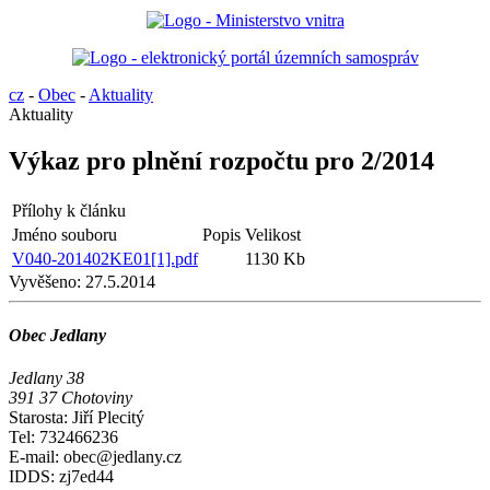
cz
-
Obec
-
Aktuality
Aktuality
Výkaz pro plnění rozpočtu pro 2/2014
Přílohy k článku
Jméno souboru
Popis
Velikost
V040-201402KE01[1].pdf
1130 Kb
Vyvěšeno:
27.5.2014
Obec Jedlany
Jedlany 38
391 37 Chotoviny
Starosta: Jiří Plecitý
Tel: 732466236
E-mail: obec@jedlany.cz
IDDS: zj7ed44