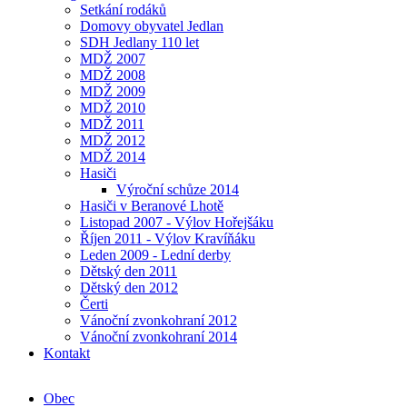
Setkání rodáků
Domovy obyvatel Jedlan
SDH Jedlany 110 let
MDŽ 2007
MDŽ 2008
MDŽ 2009
MDŽ 2010
MDŽ 2011
MDŽ 2012
MDŽ 2014
Hasiči
Výroční schůze 2014
Hasiči v Beranové Lhotě
Listopad 2007 - Výlov Hořejšáku
Říjen 2011 - Výlov Kravíňáku
Leden 2009 - Lední derby
Dětský den 2011
Dětský den 2012
Čerti
Vánoční zvonkohraní 2012
Vánoční zvonkohraní 2014
Kontakt
Obec