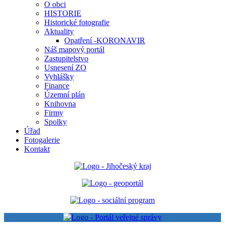
O obci
HISTORIE
Historické fotografie
Aktuality
Opatření -KORONAVIR
Náš mapový portál
Zastupitelstvo
Usnesení ZO
Vyhlášky
Finance
Územní plán
Knihovna
Firmy
Spolky
Úřad
Fotogalerie
Kontakt