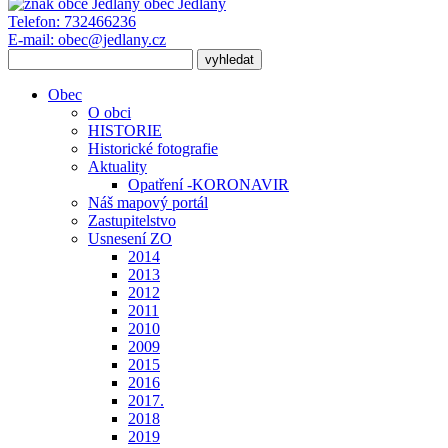
obec
Jedlany
Telefon:
732466236
E-mail:
obec@jedlany.cz
Obec
O obci
HISTORIE
Historické fotografie
Aktuality
Opatření -KORONAVIR
Náš mapový portál
Zastupitelstvo
Usnesení ZO
2014
2013
2012
2011
2010
2009
2015
2016
2017.
2018
2019