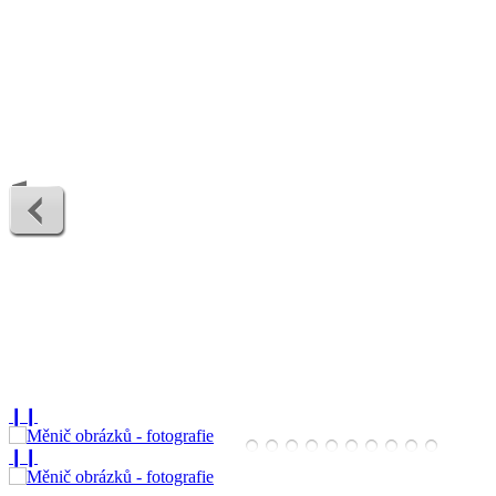
❙❙
❙❙