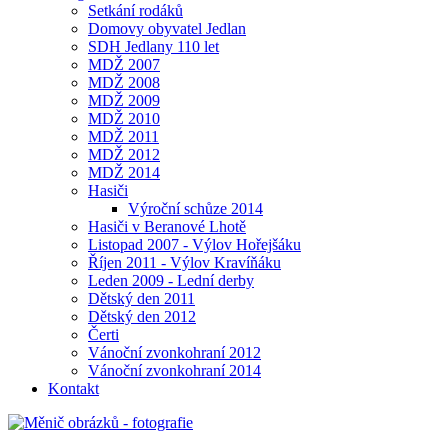
Setkání rodáků
Domovy obyvatel Jedlan
SDH Jedlany 110 let
MDŽ 2007
MDŽ 2008
MDŽ 2009
MDŽ 2010
MDŽ 2011
MDŽ 2012
MDŽ 2014
Hasiči
Výroční schůze 2014
Hasiči v Beranové Lhotě
Listopad 2007 - Výlov Hořejšáku
Říjen 2011 - Výlov Kravíňáku
Leden 2009 - Lední derby
Dětský den 2011
Dětský den 2012
Čerti
Vánoční zvonkohraní 2012
Vánoční zvonkohraní 2014
Kontakt