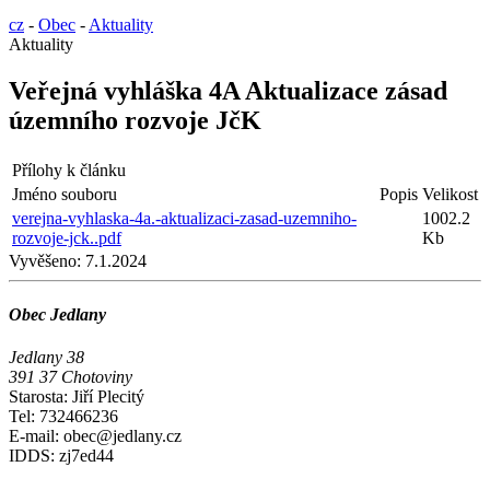
cz
-
Obec
-
Aktuality
Aktuality
Veřejná vyhláška 4A Aktualizace zásad
územního rozvoje JčK
Přílohy k článku
Jméno souboru
Popis
Velikost
verejna-vyhlaska-4a.-aktualizaci-zasad-uzemniho-
1002.2
rozvoje-jck..pdf
Kb
Vyvěšeno:
7.1.2024
Obec Jedlany
Jedlany 38
391 37 Chotoviny
Starosta: Jiří Plecitý
Tel: 732466236
E-mail: obec@jedlany.cz
IDDS: zj7ed44