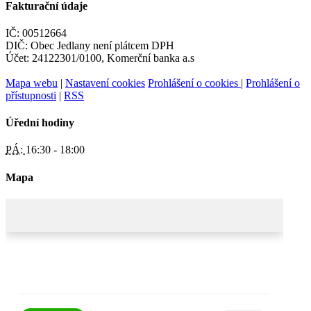
Fakturační údaje
IČ: 00512664
DIČ: Obec Jedlany není plátcem DPH
Účet: 24122301/0100, Komerční banka a.s
Mapa webu
|
Nastavení cookies
Prohlášení o cookies
|
Prohlášení o
přístupnosti
|
RSS
Úřední hodiny
PÁ:
16:30 - 18:00
Mapa