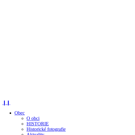
❙❙
Obec
O obci
HISTORIE
Historické fotografie
Aktuality