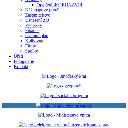
Opatření -KORONAVIR
Náš mapový portál
Zastupitelstvo
Usnesení ZO
Vyhlášky
Finance
Územní plán
Knihovna
Firmy
Spolky
Úřad
Fotogalerie
Kontakt