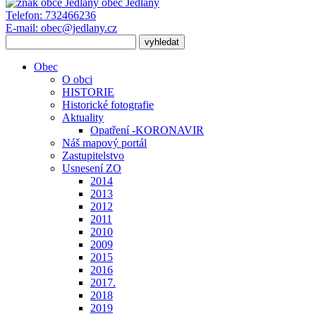
obec
Jedlany
Telefon:
732466236
E-mail:
obec@jedlany.cz
Obec
O obci
HISTORIE
Historické fotografie
Aktuality
Opatření -KORONAVIR
Náš mapový portál
Zastupitelstvo
Usnesení ZO
2014
2013
2012
2011
2010
2009
2015
2016
2017.
2018
2019