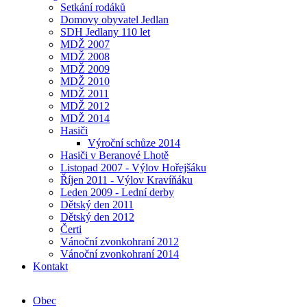
Setkání rodáků
Domovy obyvatel Jedlan
SDH Jedlany 110 let
MDŽ 2007
MDŽ 2008
MDŽ 2009
MDŽ 2010
MDŽ 2011
MDŽ 2012
MDŽ 2014
Hasiči
Výroční schůze 2014
Hasiči v Beranové Lhotě
Listopad 2007 - Výlov Hořejšáku
Říjen 2011 - Výlov Kravíňáku
Leden 2009 - Lední derby
Dětský den 2011
Dětský den 2012
Čerti
Vánoční zvonkohraní 2012
Vánoční zvonkohraní 2014
Kontakt
Obec