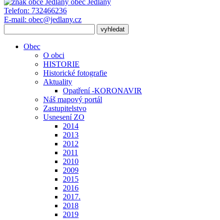
obec
Jedlany
Telefon:
732466236
E-mail:
obec@jedlany.cz
Obec
O obci
HISTORIE
Historické fotografie
Aktuality
Opatření -KORONAVIR
Náš mapový portál
Zastupitelstvo
Usnesení ZO
2014
2013
2012
2011
2010
2009
2015
2016
2017.
2018
2019