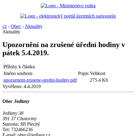
cz
-
Obec
-
Aktuality
Aktuality
Upozornění na zrušené úřední hodiny v
pátek 5.4.2019.
Přílohy k článku
Jméno souboru
Popis
Velikost
upozurneni-zrusene-uredni-hodiny.pdf
275.4 Kb
Vyvěšeno:
4.4.2019
Obec Jedlany
Jedlany 38
391 37 Chotoviny
Starosta: Jiří Plecitý
Tel: 732466236
E-mail: obec@jedlany.cz