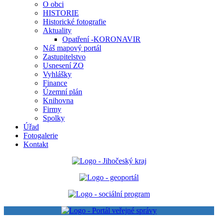
O obci
HISTORIE
Historické fotografie
Aktuality
Opatření -KORONAVIR
Náš mapový portál
Zastupitelstvo
Usnesení ZO
Vyhlášky
Finance
Územní plán
Knihovna
Firmy
Spolky
Úřad
Fotogalerie
Kontakt