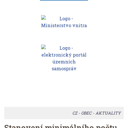
CZ
-
OBEC
-
AKTUALITY
Stanovení minimálního počtu