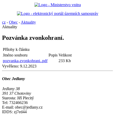
cz
-
Obec
-
Aktuality
Aktuality
Pozvánka zvonkohraní.
Přílohy k článku
Jméno souboru
Popis
Velikost
pozvanka-zvonkohrani..pdf
233 Kb
Vyvěšeno:
9.12.2023
Obec Jedlany
Jedlany 38
391 37 Chotoviny
Starosta: Jiří Plecitý
Tel: 732466236
E-mail: obec@jedlany.cz
IDDS: zj7ed44