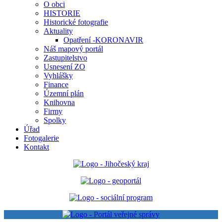
O obci
HISTORIE
Historické fotografie
Aktuality
Opatření -KORONAVIR
Náš mapový portál
Zastupitelstvo
Usnesení ZO
Vyhlášky
Finance
Územní plán
Knihovna
Firmy
Spolky
Úřad
Fotogalerie
Kontakt