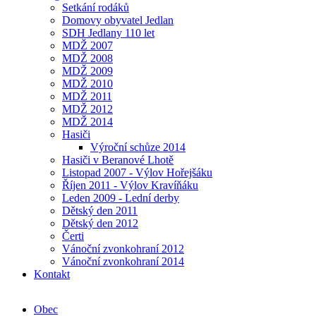
Setkání rodáků
Domovy obyvatel Jedlan
SDH Jedlany 110 let
MDŽ 2007
MDŽ 2008
MDŽ 2009
MDŽ 2010
MDŽ 2011
MDŽ 2012
MDŽ 2014
Hasiči
Výroční schůze 2014
Hasiči v Beranové Lhotě
Listopad 2007 - Výlov Hořejšáku
Říjen 2011 - Výlov Kravíňáku
Leden 2009 - Lední derby
Dětský den 2011
Dětský den 2012
Čerti
Vánoční zvonkohraní 2012
Vánoční zvonkohraní 2014
Kontakt
Obec