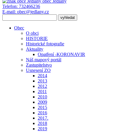
obec
Jedlany
Telefon:
732466236
E-mail:
obec@jedlany.cz
Obec
O obci
HISTORIE
Historické fotografie
Aktuality
Opatření -KORONAVIR
Náš mapový portál
Zastupitelstvo
Usnesení ZO
2014
2013
2012
2011
2010
2009
2015
2016
2017.
2018
2019