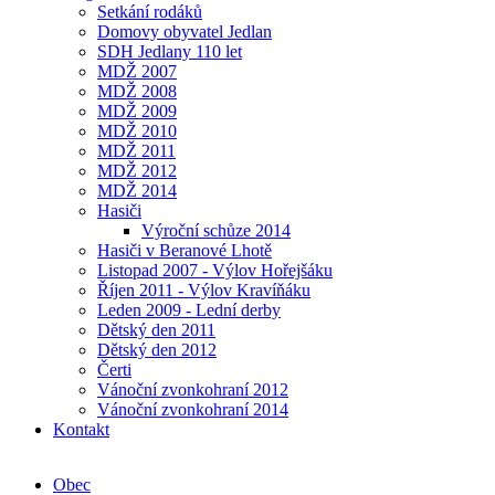
Setkání rodáků
Domovy obyvatel Jedlan
SDH Jedlany 110 let
MDŽ 2007
MDŽ 2008
MDŽ 2009
MDŽ 2010
MDŽ 2011
MDŽ 2012
MDŽ 2014
Hasiči
Výroční schůze 2014
Hasiči v Beranové Lhotě
Listopad 2007 - Výlov Hořejšáku
Říjen 2011 - Výlov Kravíňáku
Leden 2009 - Lední derby
Dětský den 2011
Dětský den 2012
Čerti
Vánoční zvonkohraní 2012
Vánoční zvonkohraní 2014
Kontakt
Obec