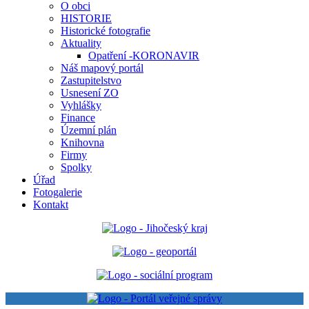
O obci
HISTORIE
Historické fotografie
Aktuality
Opatření -KORONAVIR
Náš mapový portál
Zastupitelstvo
Usnesení ZO
Vyhlášky
Finance
Územní plán
Knihovna
Firmy
Spolky
Úřad
Fotogalerie
Kontakt