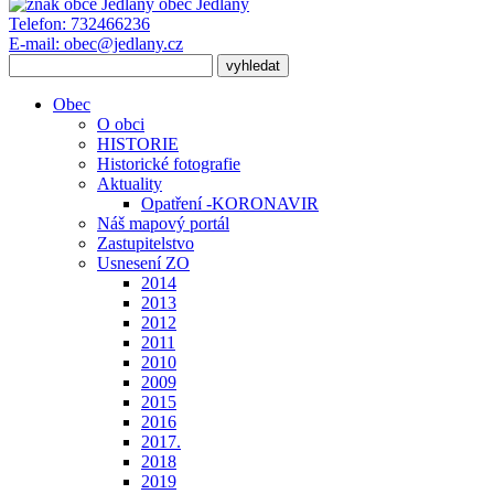
obec
Jedlany
Telefon:
732466236
E-mail:
obec@jedlany.cz
Obec
O obci
HISTORIE
Historické fotografie
Aktuality
Opatření -KORONAVIR
Náš mapový portál
Zastupitelstvo
Usnesení ZO
2014
2013
2012
2011
2010
2009
2015
2016
2017.
2018
2019