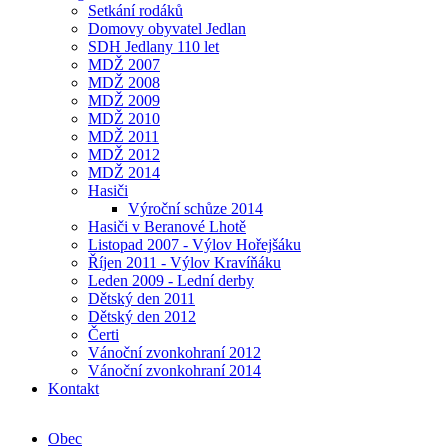
Setkání rodáků
Domovy obyvatel Jedlan
SDH Jedlany 110 let
MDŽ 2007
MDŽ 2008
MDŽ 2009
MDŽ 2010
MDŽ 2011
MDŽ 2012
MDŽ 2014
Hasiči
Výroční schůze 2014
Hasiči v Beranové Lhotě
Listopad 2007 - Výlov Hořejšáku
Říjen 2011 - Výlov Kravíňáku
Leden 2009 - Lední derby
Dětský den 2011
Dětský den 2012
Čerti
Vánoční zvonkohraní 2012
Vánoční zvonkohraní 2014
Kontakt
Obec