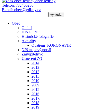
obec
Jedlany
Telefon:
732466236
E-mail:
obec@jedlany.cz
Obec
O obci
HISTORIE
Historické fotografie
Aktuality
Opatření -KORONAVIR
Náš mapový portál
Zastupitelstvo
Usnesení ZO
2014
2013
2012
2011
2010
2009
2015
2016
2017.
2018
2019