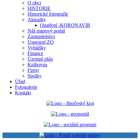
O obci
HISTORIE
Historické fotografie
Aktuality
Opatření -KORONAVIR
Náš mapový portál
Zastupitelstvo
Usnesení ZO
Vyhlášky
Finance
Územní plán
Knihovna
Firmy
Spolky
Úřad
Fotogalerie
Kontakt