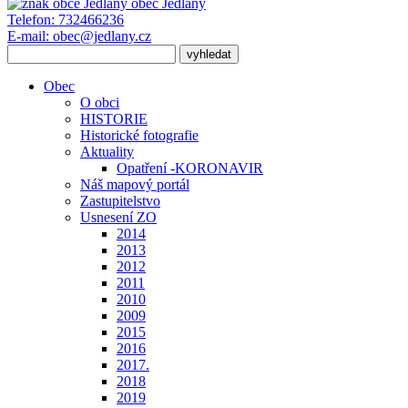
obec
Jedlany
Telefon:
732466236
E-mail:
obec@jedlany.cz
Obec
O obci
HISTORIE
Historické fotografie
Aktuality
Opatření -KORONAVIR
Náš mapový portál
Zastupitelstvo
Usnesení ZO
2014
2013
2012
2011
2010
2009
2015
2016
2017.
2018
2019