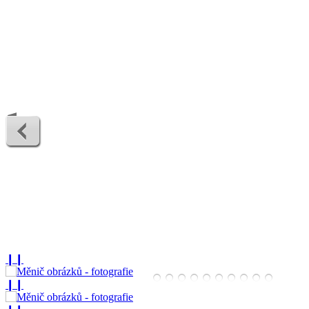
❙❙
❙❙