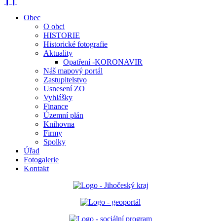
❙❙
Obec
O obci
HISTORIE
Historické fotografie
Aktuality
Opatření -KORONAVIR
Náš mapový portál
Zastupitelstvo
Usnesení ZO
Vyhlášky
Finance
Územní plán
Knihovna
Firmy
Spolky
Úřad
Fotogalerie
Kontakt