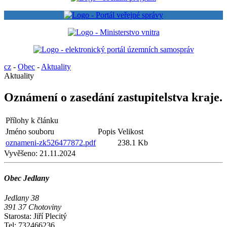
cz
-
Obec
-
Aktuality
Aktuality
Oznámení o zasedání zastupitelstva kraje.
Přílohy k článku
Jméno souboru
Popis
Velikost
oznameni-zk526477872.pdf
238.1 Kb
Vyvěšeno:
21.11.2024
Obec Jedlany
Jedlany 38
391 37 Chotoviny
Starosta: Jiří Plecitý
Tel: 732466236