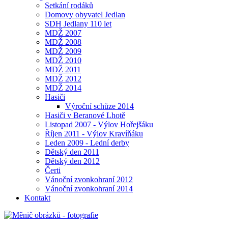
Setkání rodáků
Domovy obyvatel Jedlan
SDH Jedlany 110 let
MDŽ 2007
MDŽ 2008
MDŽ 2009
MDŽ 2010
MDŽ 2011
MDŽ 2012
MDŽ 2014
Hasiči
Výroční schůze 2014
Hasiči v Beranové Lhotě
Listopad 2007 - Výlov Hořejšáku
Říjen 2011 - Výlov Kravíňáku
Leden 2009 - Lední derby
Dětský den 2011
Dětský den 2012
Čerti
Vánoční zvonkohraní 2012
Vánoční zvonkohraní 2014
Kontakt