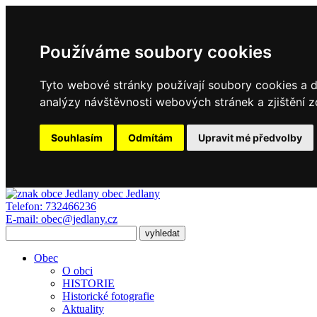
Používáme soubory cookies
Tyto webové stránky používají soubory cookies a da
analýzy návštěvnosti webových stránek a zjištění z
Souhlasím
Odmítám
Upravit mé předvolby
obec
Jedlany
Telefon:
732466236
E-mail:
obec@jedlany.cz
Obec
O obci
HISTORIE
Historické fotografie
Aktuality