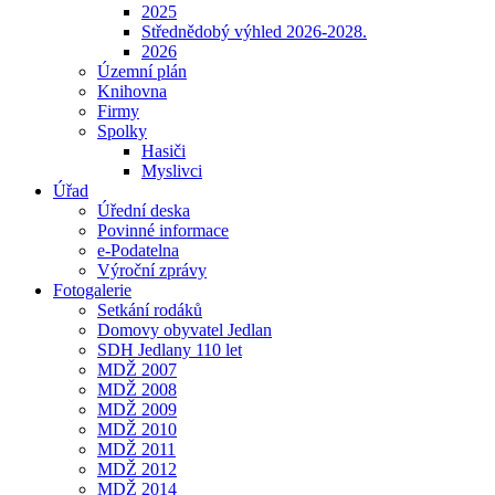
2025
Střednědobý výhled 2026-2028.
2026
Územní plán
Knihovna
Firmy
Spolky
Hasiči
Myslivci
Úřad
Úřední deska
Povinné informace
e-Podatelna
Výroční zprávy
Fotogalerie
Setkání rodáků
Domovy obyvatel Jedlan
SDH Jedlany 110 let
MDŽ 2007
MDŽ 2008
MDŽ 2009
MDŽ 2010
MDŽ 2011
MDŽ 2012
MDŽ 2014