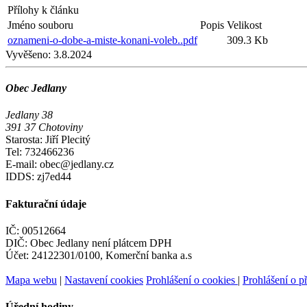
Přílohy k článku
Jméno souboru
Popis
Velikost
oznameni-o-dobe-a-miste-konani-voleb..pdf
309.3 Kb
Vyvěšeno:
3.8.2024
Obec Jedlany
Jedlany 38
391 37 Chotoviny
Starosta: Jiří Plecitý
Tel: 732466236
E-mail: obec@jedlany.cz
IDDS: zj7ed44
Fakturační údaje
IČ: 00512664
DIČ: Obec Jedlany není plátcem DPH
Účet: 24122301/0100, Komerční banka a.s
Mapa webu
|
Nastavení cookies
Prohlášení o cookies
|
Prohlášení o př
Úřední hodiny