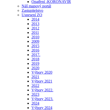
Opatření -KORONAVIR
Náš mapový portál
Zastupitelstvo
Usnesení ZO
2014
2013
2012
2011
2010
2009
2015
2016
2017.
2018
2019
2020
Výbory 2020
2021
Výbory 2021
2022
Výbory 2022.
2023
Výbory 2023.
2024
Výbory 2024