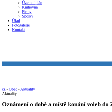
Územní plán
Knihovna
Firmy
Spolky
Úřad
Fotogalerie
Kontakt
cz
-
Obec
-
Aktuality
Aktuality
Oznámení o době a místě konání voleb do Z