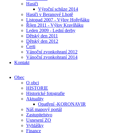
Hasiči
Výroční schůze 2014
Hasiči v Beranové Lhotě
Listopad 2007 - Výlov Hořejšáku
Říjen 2011 - Výlov Kravíňáku
Leden 2009 - Lední derby
Dětský den 2011
Dětský den 2012
Čerti
Vánoční zvonkohraní 2012
Vánoční zvonkohraní 2014
Kontakt
Obec
O obci
HISTORIE
Historické fotografie
Aktuality
Opatření -KORONAVIR
Náš mapový portál
Zastupitelstvo
Usnesení ZO
Vyhlášky
Finance