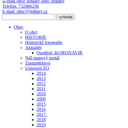
obec
Jedlany
Telefon:
732466236
E-mail:
obec@jedlany.cz
Obec
O obci
HISTORIE
Historické fotografie
Aktuality
Opatření -KORONAVIR
Náš mapový portál
Zastupitelstvo
Usnesení ZO
2014
2013
2012
2011
2010
2009
2015
2016
2017.
2018
2019