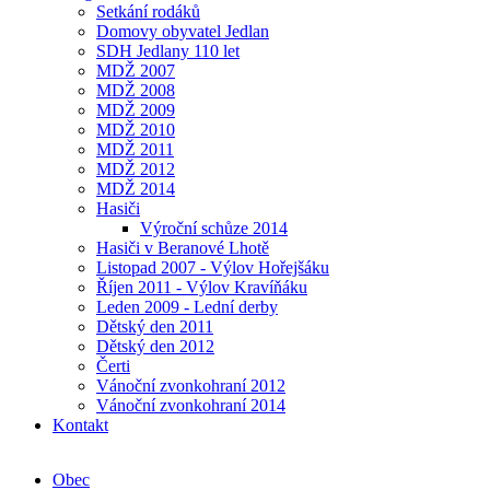
Setkání rodáků
Domovy obyvatel Jedlan
SDH Jedlany 110 let
MDŽ 2007
MDŽ 2008
MDŽ 2009
MDŽ 2010
MDŽ 2011
MDŽ 2012
MDŽ 2014
Hasiči
Výroční schůze 2014
Hasiči v Beranové Lhotě
Listopad 2007 - Výlov Hořejšáku
Říjen 2011 - Výlov Kravíňáku
Leden 2009 - Lední derby
Dětský den 2011
Dětský den 2012
Čerti
Vánoční zvonkohraní 2012
Vánoční zvonkohraní 2014
Kontakt
Obec