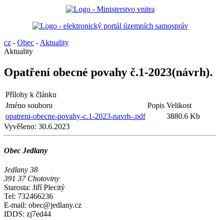
cz
-
Obec
-
Aktuality
Aktuality
Opatření obecné povahy č.1-2023(návrh).
Přílohy k článku
Jméno souboru
Popis
Velikost
opatreni-obecne-povahy-c.1-2023-navrh-.pdf
3880.6 Kb
Vyvěšeno:
30.6.2023
Obec Jedlany
Jedlany 38
391 37 Chotoviny
Starosta: Jiří Plecitý
Tel: 732466236
E-mail: obec@jedlany.cz
IDDS: zj7ed44