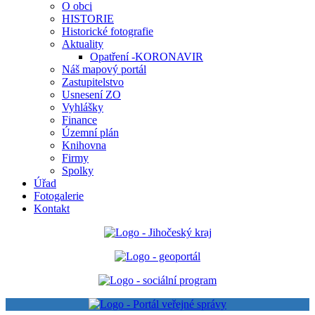
O obci
HISTORIE
Historické fotografie
Aktuality
Opatření -KORONAVIR
Náš mapový portál
Zastupitelstvo
Usnesení ZO
Vyhlášky
Finance
Územní plán
Knihovna
Firmy
Spolky
Úřad
Fotogalerie
Kontakt