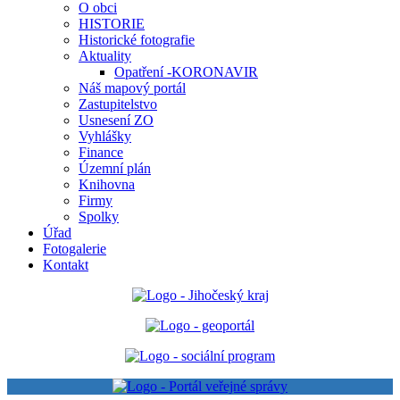
O obci
HISTORIE
Historické fotografie
Aktuality
Opatření -KORONAVIR
Náš mapový portál
Zastupitelstvo
Usnesení ZO
Vyhlášky
Finance
Územní plán
Knihovna
Firmy
Spolky
Úřad
Fotogalerie
Kontakt