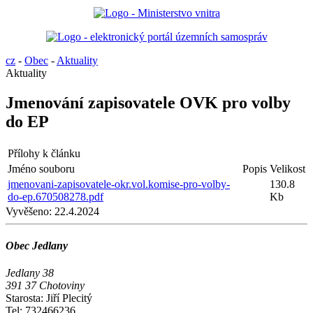
cz
-
Obec
-
Aktuality
Aktuality
Jmenování zapisovatele OVK pro volby
do EP
Přílohy k článku
Jméno souboru
Popis
Velikost
jmenovani-zapisovatele-okr.vol.komise-pro-volby-
130.8
do-ep.670508278.pdf
Kb
Vyvěšeno:
22.4.2024
Obec Jedlany
Jedlany 38
391 37 Chotoviny
Starosta: Jiří Plecitý
Tel: 732466236