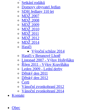
Setkání rodáků
Domovy obyvatel Jedlan
SDH Jedlany 110 let
MDŽ 2007
MDŽ 2008
MDŽ 2009
MDŽ 2010
MDŽ 2011
MDŽ 2012
MDŽ 2014
Hasiči
Výroční schůze 2014
Hasiči v Beranové Lhotě
Listopad 2007 - Výlov Hořejšáku
Říjen 2011 - Výlov Kravíňáku
Leden 2009 - Lední derby
Dětský den 2011
Dětský den 2012
Čerti
Vánoční zvonkohraní 2012
Vánoční zvonkohraní 2014
Kontakt
Obec