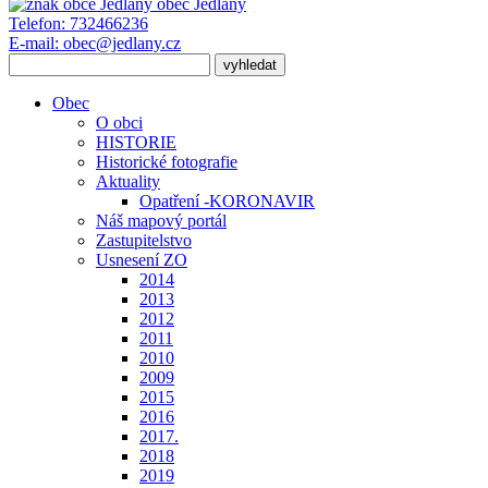
obec
Jedlany
Telefon:
732466236
E-mail:
obec@jedlany.cz
Obec
O obci
HISTORIE
Historické fotografie
Aktuality
Opatření -KORONAVIR
Náš mapový portál
Zastupitelstvo
Usnesení ZO
2014
2013
2012
2011
2010
2009
2015
2016
2017.
2018
2019