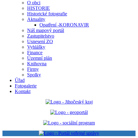
O obci
HISTORIE
Historické fotografie
Aktuality
Opatření -KORONAVIR
Náš mapový portál
Zastupitelstvo
Usnesení ZO
Vyhlášky
Finance
Územní plán
Knihovna
Firmy
Spolky
Úřad
Fotogalerie
Kontakt