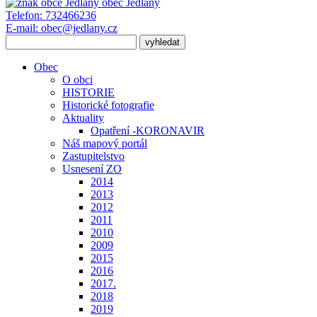
obec
Jedlany
Telefon:
732466236
E-mail:
obec@jedlany.cz
Obec
O obci
HISTORIE
Historické fotografie
Aktuality
Opatření -KORONAVIR
Náš mapový portál
Zastupitelstvo
Usnesení ZO
2014
2013
2012
2011
2010
2009
2015
2016
2017.
2018
2019