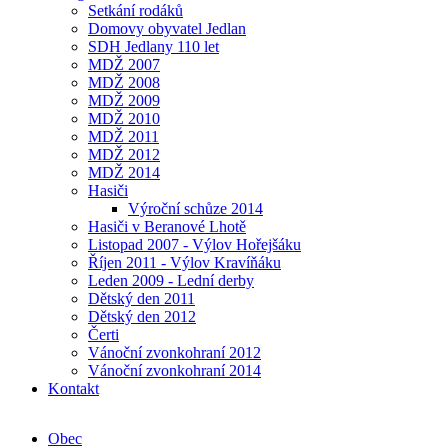
Setkání rodáků
Domovy obyvatel Jedlan
SDH Jedlany 110 let
MDŽ 2007
MDŽ 2008
MDŽ 2009
MDŽ 2010
MDŽ 2011
MDŽ 2012
MDŽ 2014
Hasiči
Výroční schůze 2014
Hasiči v Beranové Lhotě
Listopad 2007 - Výlov Hořejšáku
Říjen 2011 - Výlov Kravíňáku
Leden 2009 - Lední derby
Dětský den 2011
Dětský den 2012
Čerti
Vánoční zvonkohraní 2012
Vánoční zvonkohraní 2014
Kontakt
Obec