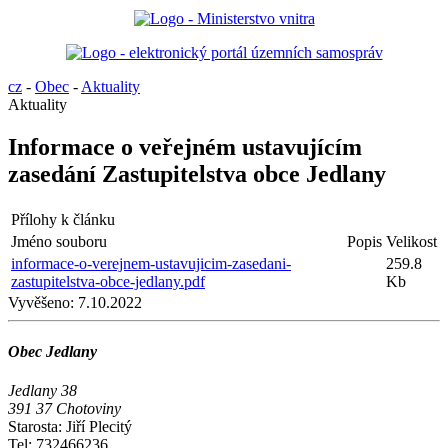
cz
-
Obec
-
Aktuality
Aktuality
Informace o veřejném ustavujícím
zasedání Zastupitelstva obce Jedlany
Přílohy k článku
Jméno souboru
Popis
Velikost
informace-o-verejnem-ustavujicim-zasedani-
259.8
zastupitelstva-obce-jedlany.pdf
Kb
Vyvěšeno:
7.10.2022
Obec Jedlany
Jedlany 38
391 37 Chotoviny
Starosta: Jiří Plecitý
Tel: 732466236