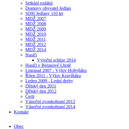
Setkání rodáků
Domovy obyvatel Jedlan
SDH Jedlany 110 let
MDŽ 2007
MDŽ 2008
MDŽ 2009
MDŽ 2010
MDŽ 2011
MDŽ 2012
MDŽ 2014
Hasiči
Výroční schůze 2014
Hasiči v Beranové Lhotě
Listopad 2007 - Výlov Hořejšáku
Říjen 2011 - Výlov Kravíňáku
Leden 2009 - Lední derby
Dětský den 2011
Dětský den 2012
Čerti
Vánoční zvonkohraní 2012
Vánoční zvonkohraní 2014
Kontakt
Obec