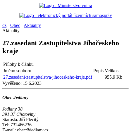
cz
-
Obec
-
Aktuality
Aktuality
27.zasedání Zastupitelstva Jihočeského
kraje
Přílohy k článku
Jméno souboru
Popis
Velikost
27.zasedani-zastupitelstva-jihoceskeho-kraje.pdf
955.9 Kb
Vyvěšeno:
15.6.2023
Obec Jedlany
Jedlany 38
391 37 Chotoviny
Starosta: Jiří Plecitý
Tel: 732466236
E-mail: obec@jedlany.cz