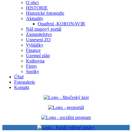
O obci
HISTORIE
Historické fotografie
Aktuality
Opatření -KORONAVIR
Náš mapový portál
Zastupitelstvo
Usnesení ZO
Vyhlášky
Finance
Územní plán
Knihovna
Firmy
Spolky
Úřad
Fotogalerie
Kontakt