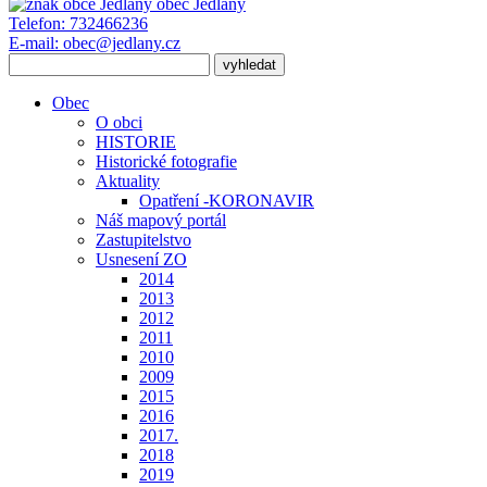
obec
Jedlany
Telefon:
732466236
E-mail:
obec@jedlany.cz
Obec
O obci
HISTORIE
Historické fotografie
Aktuality
Opatření -KORONAVIR
Náš mapový portál
Zastupitelstvo
Usnesení ZO
2014
2013
2012
2011
2010
2009
2015
2016
2017.
2018
2019