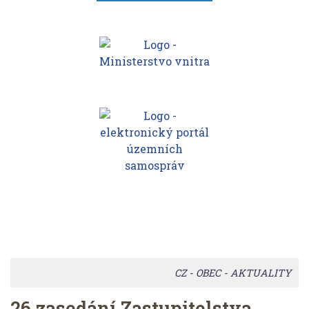
CZ
-
OBEC
-
AKTUALITY
26.zasedání Zastupitelstva