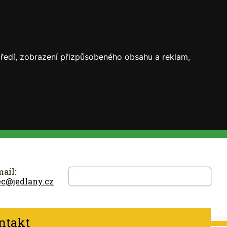
středí, zobrazení přizpůsobeného obsahu a reklam,
ail:
ec@jedlany.cz
ntakt