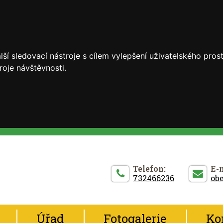
ší sledovací nástroje s cílem vylepšení uživatelského pro
roje návštěvnosti.
Telefon:
E-m
732466236
ob
Úřad
Fotogalerie
Ko