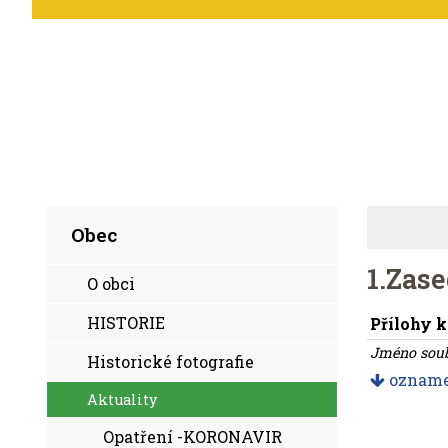
Obec
1.Zas
O obci
HISTORIE
Přílohy k
Jméno sou
Historické fotografie
oznamen
Aktuality
Opatření -KORONAVIR