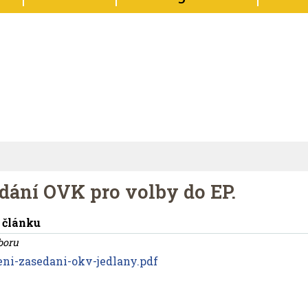
edání OVK pro volby do EP.
 článku
boru
i-zasedani-okv-jedlany.pdf