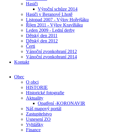
Hasiči
Výroční schůze 2014
Hasiči v Beranové Lhotě
Listopad 2007 - Výlov Hořejšáku
Říjen 2011 - Výlov Kravíňáku
Leden 2009 - Lední derby
Dětský den 2011
Dětský den 2012
Čerti
Vánoční zvonkohraní 2012
Vánoční zvonkohraní 2014
Kontakt
Obec
O obci
HISTORIE
Historické fotografie
Aktuality
Opatření -KORONAVIR
Náš mapový portál
Zastupitelstvo
Usnesení ZO
Vyhlášky
Finance