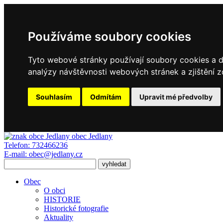
Používáme soubory cookies
Tyto webové stránky používají soubory cookies a da
analýzy návštěvnosti webových stránek a zjištění z
Souhlasím
Odmítám
Upravit mé předvolby
obec
Jedlany
Telefon:
732466236
E-mail:
obec@jedlany.cz
Obec
O obci
HISTORIE
Historické fotografie
Aktuality