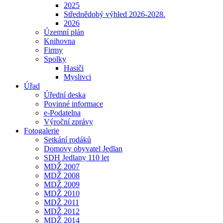
2025
Střednědobý výhled 2026-2028.
2026
Územní plán
Knihovna
Firmy
Spolky
Hasiči
Myslivci
Úřad
Úřední deska
Povinné informace
e-Podatelna
Výroční zprávy
Fotogalerie
Setkání rodáků
Domovy obyvatel Jedlan
SDH Jedlany 110 let
MDŽ 2007
MDŽ 2008
MDŽ 2009
MDŽ 2010
MDŽ 2011
MDŽ 2012
MDŽ 2014