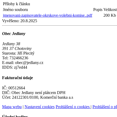
Přílohy k článku
Jméno souboru
Popis
Velikost
jmenovani-zapisovatele-okrskove-volebni-komise..pdf
200 Kb
Vyvěšeno:
20.8.2025
Obec Jedlany
Jedlany 38
391 37 Chotoviny
Starosta: Jiří Plecitý
Tel: 732466236
E-mail: obec@jedlany.cz
IDDS: zj7ed44
Fakturační údaje
IČ: 00512664
DIČ: Obec Jedlany není plátcem DPH
Účet: 24122301/0100, Komerční banka a.s
Mapa webu
|
Nastavení cookies
Prohlášení o cookies
|
Prohlášení o př
Úřední hodiny