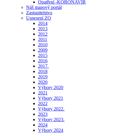
Opatření -KORONAVIR
Náš mapový portál
Zastupitelstvo
Usnesení ZO
2014
2013
2012
2011
2010
2009
2015
2016
2017.
2018
2019
2020
Výbory 2020
2021
Výbory 2021
2022
Výbory 2022.
2023
Výbory 2023.
2024
Výbory 2024