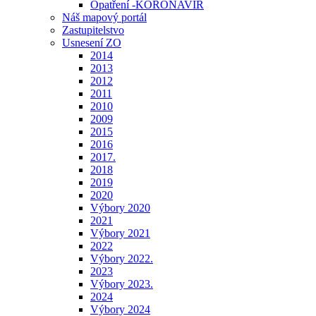
Opatření -KORONAVIR
Náš mapový portál
Zastupitelstvo
Usnesení ZO
2014
2013
2012
2011
2010
2009
2015
2016
2017.
2018
2019
2020
Výbory 2020
2021
Výbory 2021
2022
Výbory 2022.
2023
Výbory 2023.
2024
Výbory 2024