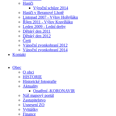
Hasiči
Výroční schůze 2014
Hasiči v Beranové Lhotě
Listopad 2007 - Výlov Hořejšáku
Říjen 2011 - Výlov Kravíňáku
Leden 2009 - Lední derby
Dětský den 2011
Dětský den 2012
Čerti
Vánoční zvonkohraní 2012
Vánoční zvonkohraní 2014
Kontakt
Obec
O obci
HISTORIE
Historické fotografie
Aktuality
Opatření -KORONAVIR
Náš mapový portál
Zastupitelstvo
Usnesení ZO
Vyhlášky
Finance