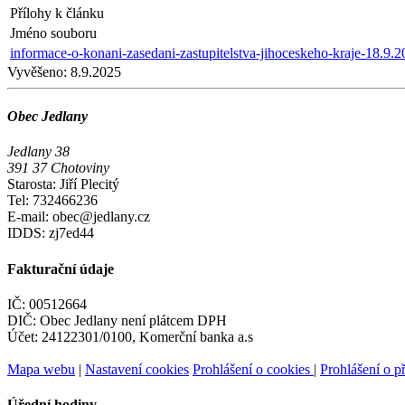
Přílohy k článku
Jméno souboru
informace-o-konani-zasedani-zastupitelstva-jihoceskeho-kraje-18.9.2
Vyvěšeno:
8.9.2025
Obec Jedlany
Jedlany 38
391 37 Chotoviny
Starosta: Jiří Plecitý
Tel: 732466236
E-mail: obec@jedlany.cz
IDDS: zj7ed44
Fakturační údaje
IČ: 00512664
DIČ: Obec Jedlany není plátcem DPH
Účet: 24122301/0100, Komerční banka a.s
Mapa webu
|
Nastavení cookies
Prohlášení o cookies
|
Prohlášení o př
Úřední hodiny