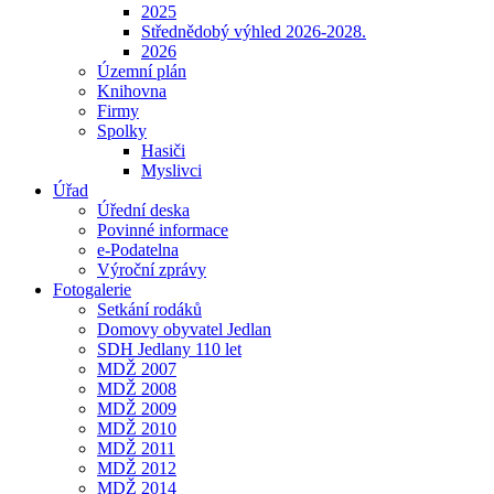
2025
Střednědobý výhled 2026-2028.
2026
Územní plán
Knihovna
Firmy
Spolky
Hasiči
Myslivci
Úřad
Úřední deska
Povinné informace
e-Podatelna
Výroční zprávy
Fotogalerie
Setkání rodáků
Domovy obyvatel Jedlan
SDH Jedlany 110 let
MDŽ 2007
MDŽ 2008
MDŽ 2009
MDŽ 2010
MDŽ 2011
MDŽ 2012
MDŽ 2014