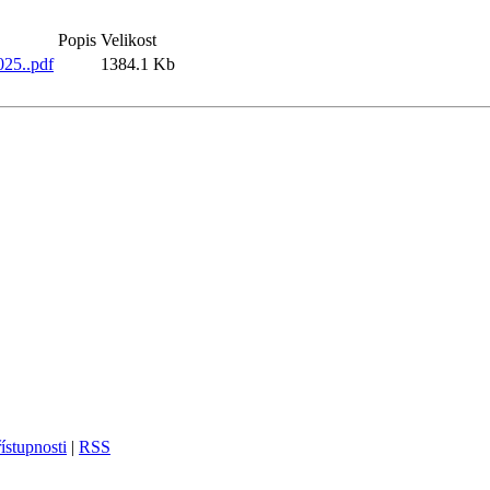
Popis
Velikost
025..pdf
1384.1 Kb
ístupnosti
|
RSS