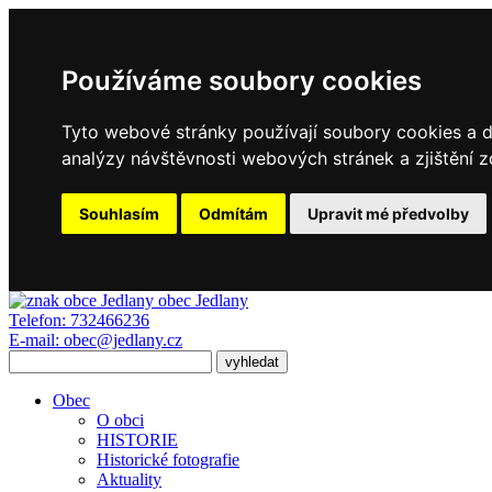
Používáme soubory cookies
Tyto webové stránky používají soubory cookies a da
analýzy návštěvnosti webových stránek a zjištění z
Souhlasím
Odmítám
Upravit mé předvolby
obec
Jedlany
Telefon:
732466236
E-mail:
obec@jedlany.cz
Obec
O obci
HISTORIE
Historické fotografie
Aktuality